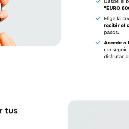
Desde el 
"EURO 600
Elige la c
recibir el
pasos.
Accede a 
conseguir
disfrutar 
 tus