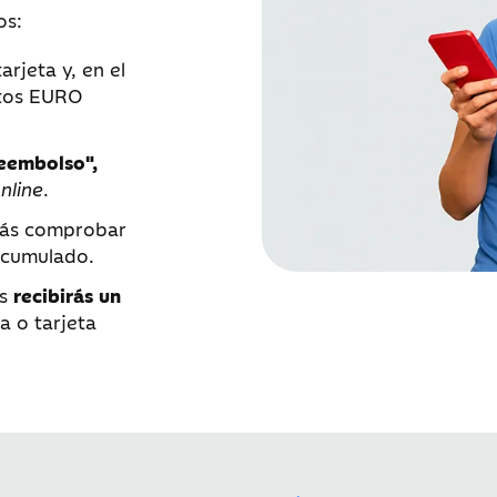
os:
arjeta y, en el
ntos EURO
reembolso",
nline
.
ás comprobar
acumulado.
as
recibirás un
a o tarjeta