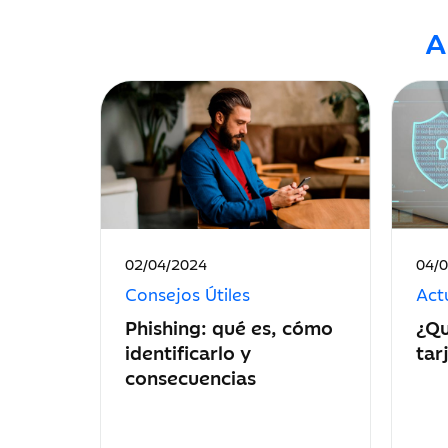
A
Fecha
Fec
02/04/2024
04/
de
de
Consejos Útiles
Act
publicación:
publ
Phishing: qué es, cómo
¿Qu
identificarlo y
tar
consecuencias