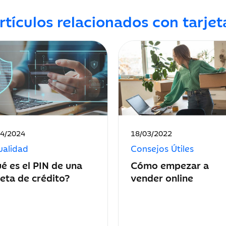
rtículos relacionados con tarjet
ha
Fecha
04/2024
18/03/2022
de
ualidad
Consejos Útiles
icación:
publicación:
é es el PIN de una
Cómo empezar a
jeta de crédito?
vender online