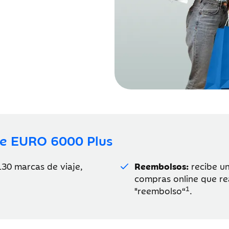
 de EURO 6000 Plus
30 marcas de viaje,
Reembolsos:
recibe un
compras online que rea
1
"reembolso“
.