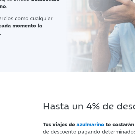
ino
.
ercios como cualquier
 cada momento la
.
Hasta un 4% de desc
Tus viajes de
azulmarino
te costarán
de descuento pagando determinados 