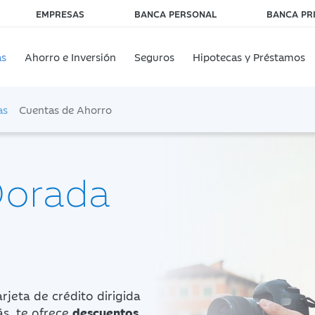
EMPRESAS
BANCA PERSONAL
BANCA PR
as
Ahorro e Inversión
Seguros
Hipotecas y Préstamos
as
Cuentas de Ahorro
Dorada
rjeta de crédito dirigida
s, te ofrece
descuentos