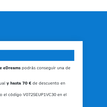
e eDreams
podrás conseguir una de
nual
y hasta 70 €
de descuento en
o el código V0725EUP1VC30 en el