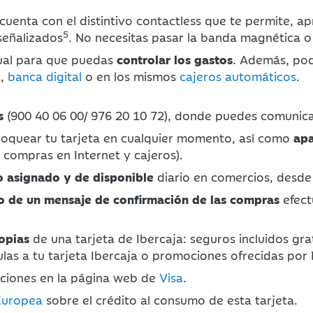
 cuenta con el distintivo contactless que te permite, a
5
señalizados
. No necesitas pasar la banda magnética o i
sual para que puedas
controlar los gastos
. Además, pod
a
,
banca digital
o en los mismos
cajeros automáticos
.
s
(900 40 06 00/ 976 20 10 72)
, donde puedes comunicar 
oquear tu tarjeta en cualquier momento, así como
apa
 compras en Internet y cajeros).
o asignado y de disponible
diario en comercios, desd
o de un mensaje de confirmación de las compras
efect
opias
de una tarjeta de Ibercaja: seguros incluidos gr
culas a tu tarjeta Ibercaja o promociones ofrecidas p
ociones en la página web de
Visa
.
Europea
sobre el crédito al consumo de esta tarjeta.