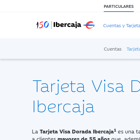
PARTICULARES
Cuentas y Tarjet
Cuentas
Tarjet
Tarjeta Visa 
Ibercaja
1
La
Tarjeta Visa Dorada Ibercaja
es una ta
a clientes
mayores de
55 años
que, ademá