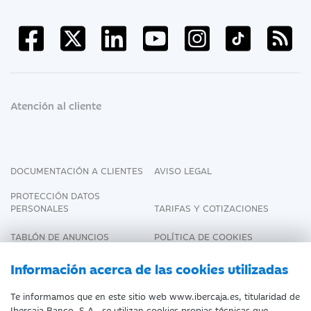
Atención al cliente
DOCUMENTACIÓN A CLIENTES
AVISO LEGAL
PROTECCIÓN DATOS
PERSONALES
TARIFAS Y COTIZACIONES
TABLÓN DE ANUNCIOS
POLÍTICA DE COOKIES
DECLARACIÓN DE
Información acerca de las cookies utilizadas
ACCESIBILIDAD
Te informamos que en este sitio web www.ibercaja.es, titularidad de
Ibercaja Banco, S.A., se utilizan cookies propias técnicas que