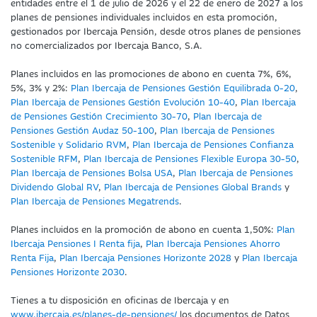
entidades entre el 1 de julio de 2026 y el 22 de enero de 2027 a los
planes de pensiones individuales incluidos en esta promoción,
gestionados por Ibercaja Pensión, desde otros planes de pensiones
no comercializados por Ibercaja Banco, S.A.
Planes incluidos en las promociones de abono en cuenta 7%, 6%,
5%, 3% y 2%:
Plan Ibercaja de Pensiones Gestión Equilibrada 0-20
,
Plan Ibercaja de Pensiones Gestión Evolución 10-40
,
Plan Ibercaja
de Pensiones Gestión Crecimiento 30-70
,
Plan Ibercaja de
Pensiones Gestión Audaz 50-100
,
Plan Ibercaja de Pensiones
Sostenible y Solidario RVM
,
Plan Ibercaja de Pensiones Confianza
Sostenible RFM
,
Plan Ibercaja de Pensiones Flexible Europa 30-50
,
Plan Ibercaja de Pensiones Bolsa USA
,
Plan Ibercaja de Pensiones
Dividendo Global RV
,
Plan Ibercaja de Pensiones Global Brands
y
Plan Ibercaja de Pensiones Megatrends
.
Planes incluidos en la promoción de abono en cuenta 1,50%:
Plan
Ibercaja Pensiones I Renta fija
,
Plan Ibercaja Pensiones Ahorro
Renta Fija
,
Plan Ibercaja Pensiones Horizonte 2028
y
Plan Ibercaja
Pensiones Horizonte 2030
.
Tienes a tu disposición en oficinas de Ibercaja y en
www.ibercaja.es/planes-de-pensiones/
los documentos de Datos