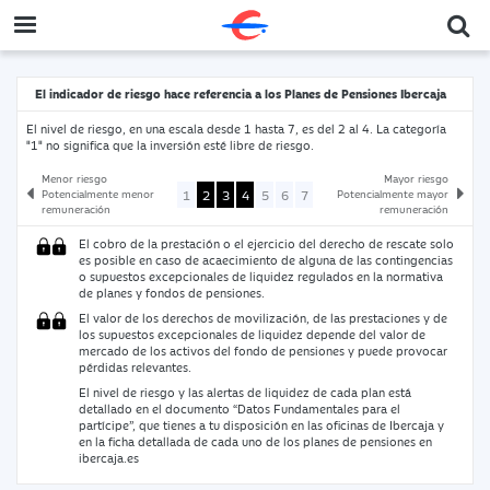
El indicador de riesgo hace referencia a los Planes de Pensiones Ibercaja
El nivel de riesgo, en una escala desde 1 hasta 7, es del 2 al 4. La categoría
"1" no significa que la inversión esté libre de riesgo.
Menor riesgo
Mayor riesgo
1
2
3
4
5
6
7
Potencialmente menor
Potencialmente mayor
remuneración
remuneración
El cobro de la prestación o el ejercicio del derecho de rescate solo
es posible en caso de acaecimiento de alguna de las contingencias
o supuestos excepcionales de liquidez regulados en la normativa
de planes y fondos de pensiones.
El valor de los derechos de movilización, de las prestaciones y de
los supuestos excepcionales de liquidez depende del valor de
mercado de los activos del fondo de pensiones y puede provocar
pérdidas relevantes.
El nivel de riesgo y las alertas de liquidez de cada plan está
detallado en el documento “Datos Fundamentales para el
partícipe”, que tienes a tu disposición en las oficinas de Ibercaja y
en la ficha detallada de cada uno de los planes de pensiones en
ibercaja.es