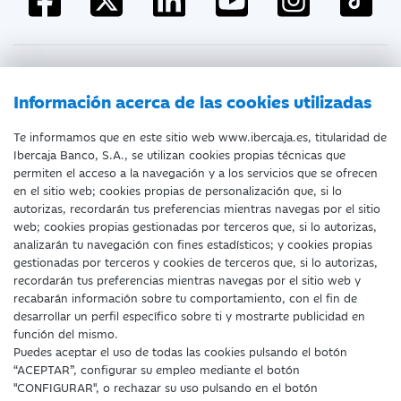
Atención al cliente
Información acerca de las cookies utilizadas
Te informamos que en este sitio web www.ibercaja.es, titularidad de
Ibercaja Banco, S.A., se utilizan cookies propias técnicas que
Documentación a clientes
Aviso Legal
permiten el acceso a la navegación y a los servicios que se ofrecen
en el sitio web; cookies propias de personalización que, si lo
Protección datos personales
Tarifas y Cotizaciones
autorizas, recordarán tus preferencias mientras navegas por el sitio
web; cookies propias gestionadas por terceros que, si lo autorizas,
Tablón de Anuncios
Política de cookies
analizarán tu navegación con fines estadísticos; y cookies propias
gestionadas por terceros y cookies de terceros que, si lo autorizas,
Declaración de accesibilidad
recordarán tus preferencias mientras navegas por el sitio web y
recabarán información sobre tu comportamiento, con el fin de
desarrollar un perfil específico sobre ti y mostrarte publicidad en
función del mismo.
Puedes aceptar el uso de todas las cookies pulsando el botón
“ACEPTAR”, configurar su empleo mediante el botón
"CONFIGURAR", o rechazar su uso pulsando en el botón
Fecha de edición: 09/08/2026