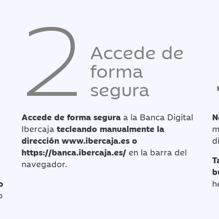
2
Accede de
forma
segura
Accede de forma segura
a la Banca Digital
N
Ibercaja
tecleando manualmente la
m
dirección
www.ibercaja.es o
d
https://banca.ibercaja.es/
en la barra del
T
navegador.
b
o
h
o