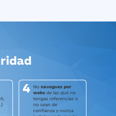
ridad
4
No
navegues por
webs
de las que no
l,
tengas referencias o
.)
no sean de
confianza y nunca