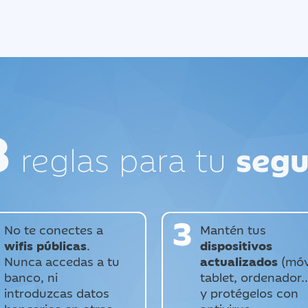
8
reglas para tu
segu
3
No te conectes a
Mantén tus
wifis públicas
.
dispositivos
Nunca accedas a tu
actualizados
(móvi
banco, ni
tablet, ordenador..
introduzcas datos
y protégelos con