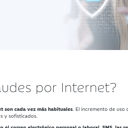
audes por Internet?
et son cada vez más habituales
. El incremento de uso 
s y sofisticados.
 el correo electrónico personal o laboral, SMS, las r