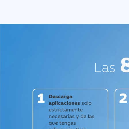
Las
1
2
Descarga
aplicaciones
solo
estrictamente
necesarias y de las
que tengas