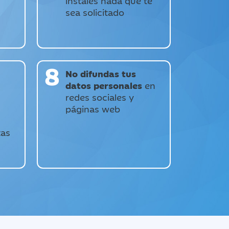
instales nada que te
sea solicitado
8
No difundas tus
datos personales
en
redes sociales y
páginas web
tas