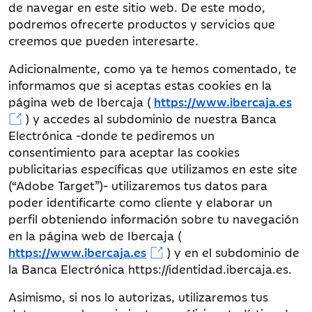
de navegar en este sitio web. De este modo,
podremos ofrecerte productos y servicios que
creemos que pueden interesarte.
Adicionalmente, como ya te hemos comentado, te
informamos que si aceptas estas cookies en la
Amazon
ad-id
7 meses
página web de Ibercaja (
https://www.ibercaja.es
Advertising
ad-privacy
5 años
ad
) y accedes al subdominio de nuestra Banca
Electrónica -donde te pediremos un
consentimiento para aceptar las cookies
publicitarias específicas que utilizamos en este site
(“Adobe Target”)- utilizaremos tus datos para
poder identificarte como cliente y elaborar un
perfil obteniendo información sobre tu navegación
en la página web de Ibercaja (
https://www.ibercaja.es
) y en el subdominio de
la Banca Electrónica https://identidad.ibercaja.es.
Asimismo, si nos lo autorizas, utilizaremos tus
Doubleclick
IDE
20 meses
.do
DSID