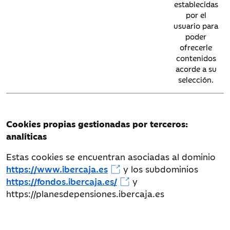
establecidas
hasta que 
por el
borrada, o 
usuario para
cambia la
poder
configuraci
ofrecerle
en esta mis
contenidos
página.
acorde a su
selección.
Cookies propias gestionadas por terceros:
analíticas
Estas cookies se encuentran asociadas al dominio
https://www.ibercaja.es
y los subdominios
https://fondos.ibercaja.es/
y
https://planesdepensiones.ibercaja.es