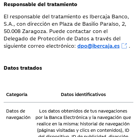
Responsable del tratamiento
CONSENT
HSID
El responsable del tratamiento es Ibercaja Banco,
NID
S.A., con dirección en Plaza de Basilio Paraíso, 2,
S
SAPISID
50.008 Zaragoza. Puede contactar con el
SID
Delegado de Protección de Datos a través del
OGPC
siguiente correo electrónico:
dpo@ibercaja.es
.
SIDCC
SSID
DSID
Datos tratados
IDE
_gads
_ncuid
_sonar
Categoría
Datos identificativos
DV
__Secure-3PAPISID
__Secure-3PSID
Datos de
Los datos obtenidos de tus navegaciones
__Secure-APISID
navegación
por la Banca Electrónica y la navegación que
__Secure-HSID
realice en la misma: historial de navegación
__Secure-SSID
(páginas visitadas y clics en contenidos), ID
del dispositivo, ID de publicidad, dirección