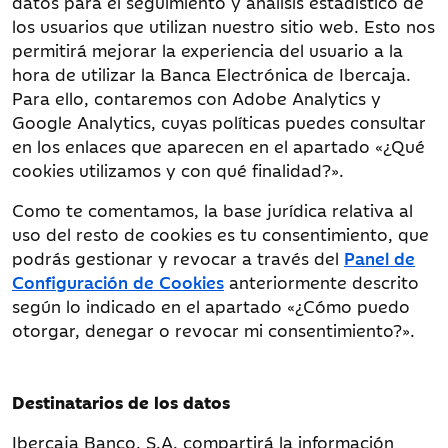
datos para el seguimiento y análisis estadístico de
id
los usuarios que utilizan nuestro sitio web. Esto nos
_drt_
permitirá mejorar la experiencia del usuario a la
_sonar
hora de utilizar la Banca Electrónica de Ibercaja.
FLC
Para ello, contaremos con Adobe Analytics y
Google Analytics, cuyas políticas puedes consultar
Criteo
uid
1 año
en los enlaces que aparecen en el apartado «¿Qué
optout
5 años
cookies utilizamos y con qué finalidad?».
zdi
6 meses
eid
6 meses
Como te comentamos, la base jurídica relativa al
opt
1 año
uso del resto de cookies es tu consentimiento, que
r.ack
1 hora
podrás gestionar y revocar a través del
Panel de
cto_bundle
13 meses
Configuración de Cookies
anteriormente descrito
cto_optout
5 años
según lo indicado en el apartado «¿Cómo puedo
criteo_cookie_perm
1 año
cto_clc
13 meses
otorgar, denegar o revocar mi consentimiento?».
cto_axid
390 días
cto_pxsig
1 hora
criteo_write_test
Sesión
Destinatarios de los datos
cto_tld_test
Sesión
criteo_localstorage_check
Sesión
Ibercaja Banco, S.A. compartirá la información