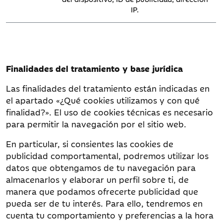
IP.
AppNexus
uuid2
3 meses
sess
icu
anj
token
acb
Finalidades del tratamiento y base jurídica
PHPSESSID
Las finalidades del tratamiento están indicadas en
el apartado «¿Qué cookies utilizamos y con qué
finalidad?». El uso de cookies técnicas es necesario
para permitir la navegación por el sitio web.
En particular, si consientes las cookies de
Xaxis
id
13 meses
.m
publicidad comportamental, podremos utilizar los
mdata
datos que obtengamos de tu navegación para
gookie
almacenarlos y elaborar un perfil sobre ti, de
syncdata_XX
manera que podamos ofrecerte publicidad que
ov
pueda ser de tu interés. Para ello, tendremos en
cuenta tu comportamiento y preferencias a la hora