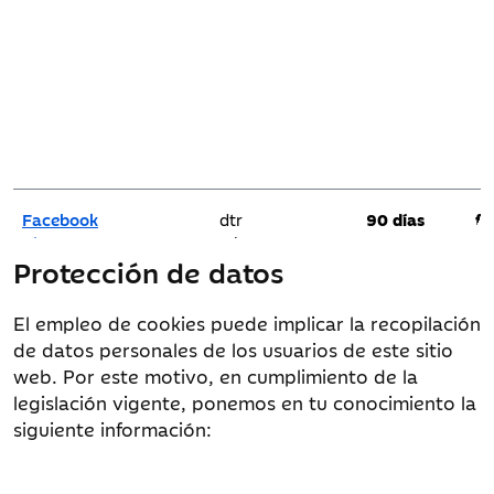
Facebook
dtr
90 días
fa
pl
f
Protección de datos
sb
f
XSRF-TOKEN
El empleo de cookies puede implicar la recopilación
de datos personales de los usuarios de este sitio
web. Por este motivo, en cumplimiento de la
legislación vigente, ponemos en tu conocimiento la
Google Ads
1P_JAR
Persistente
siguiente información:
Services
AID
.
APISID
ANID