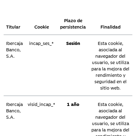
la configurac
particular 
dicho usuar
Plazo de
mientras es
Titular
Cookie
persistencia
Finalidad
navegando en
aplicación
Ibercaja
incap_ses_*
Sesión
Esta cookie,
eliminándose
Banco,
asociada al
dejar la
S.A.
navegador del
aplicación
usuario, se utiliza
para la mejora del
Ibercaja
formLanguage
Sesión
La finalidad
rendimiento y
Banco,
esta cookie 
seguridad en el
S.A.
almacenar 
sitio web.
idioma en e
que se mues
Ibercaja
visid_incap_*
1 año
Esta cookie,
la página pa
Banco,
asociada al
permitir u
S.A.
navegador del
adecuada
usuario, se utiliza
navegación
para la mejora del
rendimiento y