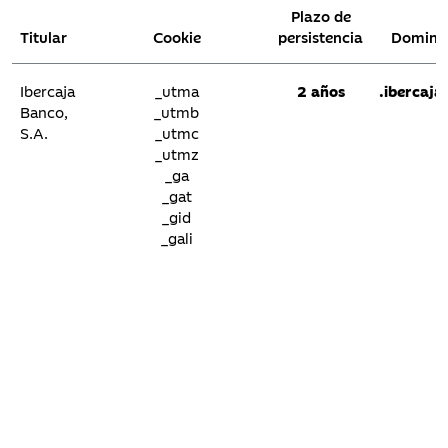
Plazo de
Titular
Cookie
persistencia
Domini
Ibercaja
_utma
2 años
.ibercaja
Banco,
_utmb
S.A.
_utmc
_utmz
_ga
_gat
_gid
_gali