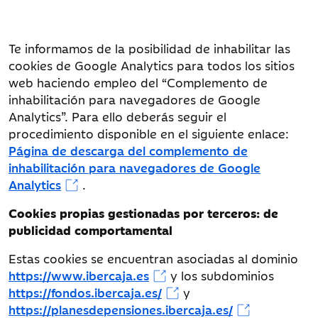
Te informamos de la posibilidad de inhabilitar las
cookies de Google Analytics para todos los sitios
web haciendo empleo del “Complemento de
inhabilitación para navegadores de Google
Analytics”. Para ello deberás seguir el
procedimiento disponible en el siguiente enlace:
Ibercaja
s_ecid
2 años
.ibercaja
Página de descarga del complemento de
Banco,
AMCV_###@AdobeOrg
inhabilitación para navegadores de Google
S.A.
s_cc
Analytics
.
s_sq
s_vi
Cookies propias gestionadas por terceros: de
s_fid
publicidad comportamental
Estas cookies se encuentran asociadas al dominio
https://www.ibercaja.es
y los subdominios
https://fondos.ibercaja.es/
y
https://planesdepensiones.ibercaja.es/