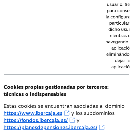
usuario. Se 
para conser
la configurac
particular 
dicho usuar
mientras es
navegando en
aplicación
eliminándose
dejar la
aplicación
Ibercaja
IBSESSID
Sesión
Esta cookie 
Cookies propias gestionadas por terceros:
Banco,
el identifica
técnicas o indispensables
S.A.
de sesión
facilitado por
Estas cookies se encuentran asociadas al dominio
servidor we
https://www.ibercaja.es
y los subdominios
asociada a
https://fondos.ibercaja.es/
y
navegador d
usuario. Se 
https://planesdepensiones.ibercaja.es/
para conser