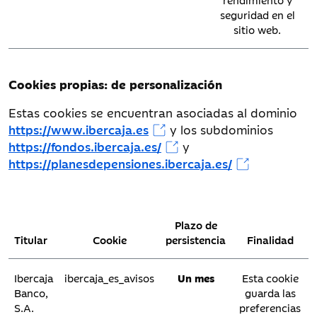
Ibercaja
ibercaja_es_consents
2 años
Esta cooki
seguridad en el
Banco,
guarda la
sitio web.
S.A.
confirmaci
del usuario
indicando q
Cookies propias: de personalización
en el navega
actual ha le
Estas cookies se encuentran asociadas al dominio
la política 
https://www.ibercaja.es
y los subdominios
cookies, y s
acepta o no 
https://fondos.ibercaja.es/
y
condicione
https://planesdepensiones.ibercaja.es/
para el
seguimiento
estadística
interno de 
Plazo de
propia entid
Titular
Cookie
persistencia
Finalidad
o para su
personalizaci
Ibercaja
ibercaja_es_avisos
Un mes
Esta cookie
Se conserv
Banco,
guarda las
entre sesion
S.A.
preferencias
de navegaci