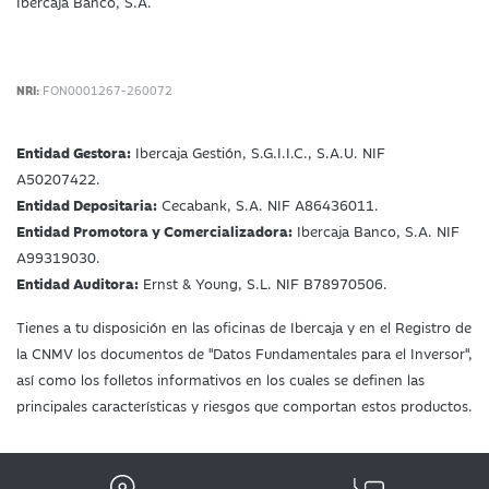
Ibercaja Banco, S.A.
NRI:
FON0001267-260072
Entidad Gestora:
Ibercaja Gestión, S.G.I.I.C., S.A.U. NIF
A50207422.
Entidad Depositaria:
Cecabank, S.A. NIF A86436011.
Entidad Promotora y Comercializadora:
Ibercaja Banco, S.A. NIF
A99319030.
Entidad Auditora:
Ernst & Young, S.L. NIF B78970506.
Tienes a tu disposición en las oficinas de Ibercaja y en el Registro de
la CNMV los documentos de "Datos Fundamentales para el Inversor",
así como los folletos informativos en los cuales se definen las
principales características y riesgos que comportan estos productos.