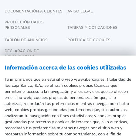
DOCUMENTACIÓN A CLIENTES
AVISO LEGAL
PROTECCIÓN DATOS
PERSONALES
TARIFAS Y COTIZACIONES
TABLÓN DE ANUNCIOS
POLÍTICA DE COOKIES
DECLARACIÓN DE
ACCESIBILIDAD
Información acerca de las cookies utilizadas
Te informamos que en este sitio web www.ibercaja.es, titularidad de
Fecha de Edición: 07/08/2026
Ibercaja Banco, S.A., se utilizan cookies propias técnicas que
permiten el acceso a la navegación y a los servicios que se ofrecen
en el sitio web; cookies propias de personalización que, si lo
©Ibercaja Banco, S.A. - IBERCAJA - NIF. A-
autorizas, recordarán tus preferencias mientras navegas por el sitio
99319030 R.M. de Zaragoza (T.3865. F.1.
web; cookies propias gestionadas por terceros que, si lo autorizas,
H.Z.-52186, Inscripc.1º).
analizarán tu navegación con fines estadísticos; y cookies propias
gestionadas por terceros y cookies de terceros que, si lo autorizas,
recordarán tus preferencias mientras navegas por el sitio web y
Entidad de Crédito inscrita en el Registro
recabarán información sobre tu comportamiento, con el fin de