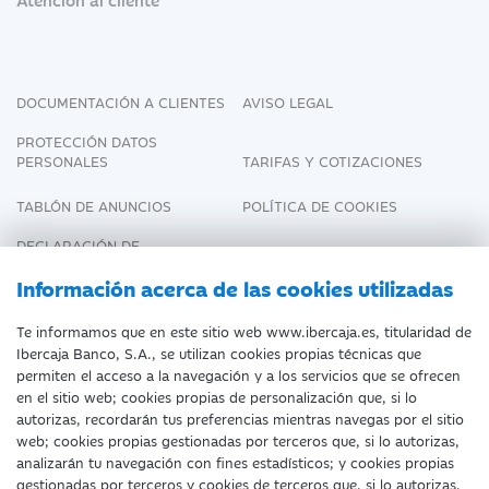
DOCUMENTACIÓN A CLIENTES
AVISO LEGAL
PROTECCIÓN DATOS
PERSONALES
TARIFAS Y COTIZACIONES
TABLÓN DE ANUNCIOS
POLÍTICA DE COOKIES
DECLARACIÓN DE
ACCESIBILIDAD
Información acerca de las cookies utilizadas
Te informamos que en este sitio web www.ibercaja.es, titularidad de
Ibercaja Banco, S.A., se utilizan cookies propias técnicas que
Fecha de Edición: 09/08/2026
permiten el acceso a la navegación y a los servicios que se ofrecen
en el sitio web; cookies propias de personalización que, si lo
©Ibercaja Banco, S.A. - IBERCAJA - NIF. A-
autorizas, recordarán tus preferencias mientras navegas por el sitio
web; cookies propias gestionadas por terceros que, si lo autorizas,
99319030 R.M. de Zaragoza (T.3865. F.1.
analizarán tu navegación con fines estadísticos; y cookies propias
H.Z.-52186, Inscripc.1º).
gestionadas por terceros y cookies de terceros que, si lo autorizas,