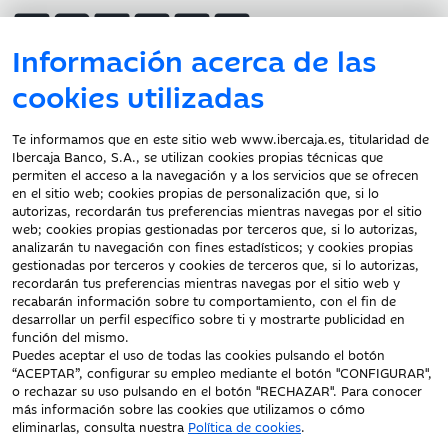
Información acerca de las
cookies utilizadas
Atención al cliente
Te informamos que en este sitio web www.ibercaja.es, titularidad de
Ibercaja Banco, S.A., se utilizan cookies propias técnicas que
Documentación a clientes
permiten el acceso a la navegación y a los servicios que se ofrecen
en el sitio web; cookies propias de personalización que, si lo
Aviso Legal
autorizas, recordarán tus preferencias mientras navegas por el sitio
Protección datos
web; cookies propias gestionadas por terceros que, si lo autorizas,
personales
analizarán tu navegación con fines estadísticos; y cookies propias
gestionadas por terceros y cookies de terceros que, si lo autorizas,
Tarifas y Cotizaciones
recordarán tus preferencias mientras navegas por el sitio web y
Tablón de Anuncios
recabarán información sobre tu comportamiento, con el fin de
Política de cookies
desarrollar un perfil específico sobre ti y mostrarte publicidad en
función del mismo.
Declaración de
Puedes aceptar el uso de todas las cookies pulsando el botón
accesibilidad
“ACEPTAR”, configurar su empleo mediante el botón "CONFIGURAR",
o rechazar su uso pulsando en el botón "RECHAZAR". Para conocer
más información sobre las cookies que utilizamos o cómo
eliminarlas, consulta nuestra
Política de cookies
.