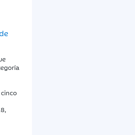
 de
ue
tegoría
 cinco
8,