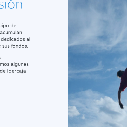
sión
uipo de
acumulan
dedicados al
e sus fondos.
a
amos algunas
de Ibercaja