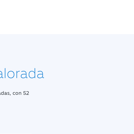
alorada
adas, con 52