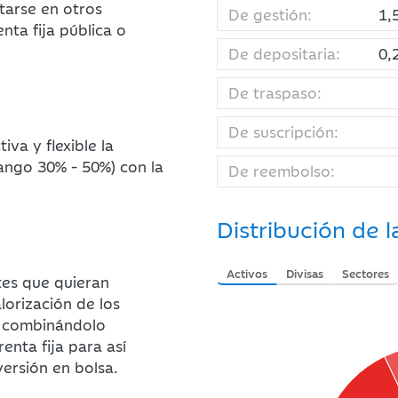
arse en otros
De gestión:
1,
nta fija pública o
De depositaria:
0,
De traspaso:
De suscripción:
va y flexible la
rango 30% - 50%) con la
De reembolso:
Distribución de l
Activos
Divisas
Sectores
tes que quieran
lorización de los
, combinándolo
enta fija para así
versión en bolsa.