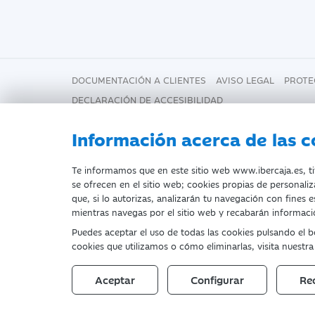
DOCUMENTACIÓN A CLIENTES
AVISO LEGAL
PROTE
DECLARACIÓN DE ACCESIBILIDAD
Información acerca de las c
Fecha de Edición: 07/08/2026
Te informamos que en este sitio web www.ibercaja.es, titu
se ofrecen en el sitio web; cookies propias de personaliz
que, si lo autorizas, analizarán tu navegación con fines 
©Ibercaja Banco, S.A. - IBERCAJA 
mientras navegas por el sitio web y recabarán informació
Entidad de Crédito inscrita en el 
Puedes aceptar el uso de todas las cookies pulsando el 
cookies que utilizamos o cómo eliminarlas, visita nuestr
Domicilio social: Plaza de Basilio
Aceptar
Configurar
Re