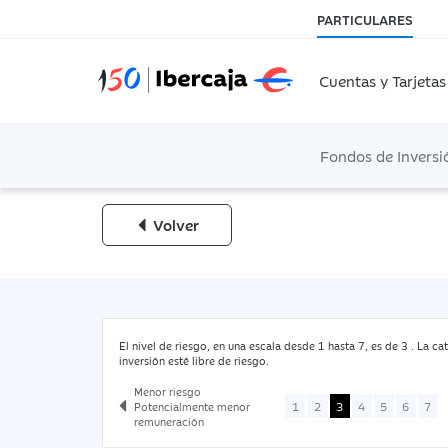
PARTICULARES
Cuentas y Tarjetas
Fondos de Inversi
Volver
El nivel de riesgo, en una escala desde 1 hasta 7, es de 3 . La cat
inversión esté libre de riesgo.
Menor riesgo
1
2
3
4
5
6
7
Potencialmente menor
remuneración