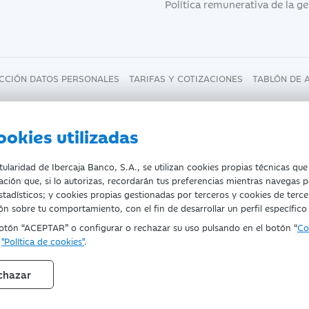
Política remunerativa de la g
CCIÓN DATOS PERSONALES
TARIFAS Y COTIZACIONES
TABLÓN DE 
ookies utilizadas
laridad de Ibercaja Banco, S.A., se utilizan cookies propias técnicas que
ación que, si lo autorizas, recordarán tus preferencias mientras navegas p
estadísticos; y cookies propias gestionadas por terceros y cookies de terce
- NIF. A-99319030 R.M. de Zaragoza (T.3865. F.1. H.Z.-52186, In
n sobre tu comportamiento, con el fin de desarrollar un perfil específico
Registro Especial del Banco de España con el código 2085.
botón “ACEPTAR” o configurar o rechazar su uso pulsando en el botón “
Co
a
"Política de cookies"
.
 Paraíso, 2. 50008-Zaragoza.
chazar