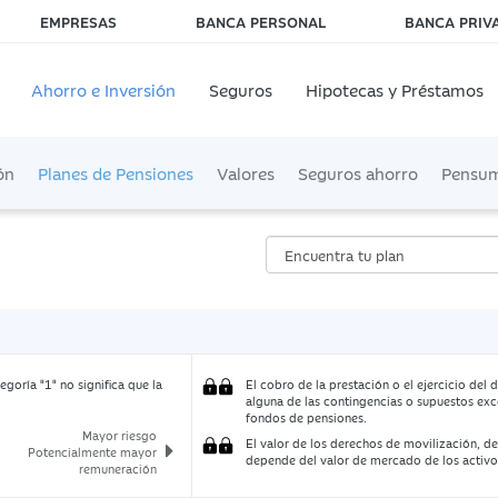
EMPRESAS
BANCA PERSONAL
BANCA PRIV
Ahorro e Inversión
Seguros
Hipotecas y Préstamos
ón
Planes de Pensiones
Valores
Seguros ahorro
Pensu
egoría "1" no significa que la
El cobro de la prestación o el ejercicio del
alguna de las contingencias o supuestos exc
fondos de pensiones.
Mayor riesgo
El valor de los derechos de movilización, de
Potencialmente mayor
depende del valor de mercado de los activo
remuneración