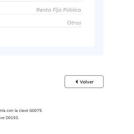
Renta Fija Pública
Otros
Volver
omía con la clave G0079.
lave D0193.