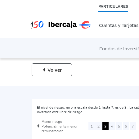
PARTICULARES
Cuentas y Tarjetas
Fondos de Inversi
Volver
El nivel de riesgo, en una escala desde 1 hasta 7, es de 3 . La cat
inversión esté libre de riesgo.
Menor riesgo
1
2
3
4
5
6
7
Potencialmente menor
remuneración