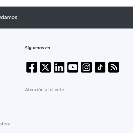
udamos
Síguenos en
Atención al cliente
estora