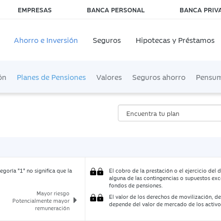
EMPRESAS
BANCA PERSONAL
BANCA PRIV
Ahorro e Inversión
Seguros
Hipotecas y Préstamos
ón
Planes de Pensiones
Valores
Seguros ahorro
Pensu
egoría "1" no significa que la
El cobro de la prestación o el ejercicio del
alguna de las contingencias o supuestos exc
fondos de pensiones.
Mayor riesgo
El valor de los derechos de movilización, de
Potencialmente mayor
depende del valor de mercado de los activo
remuneración