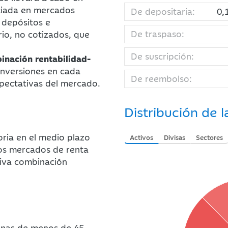
ociada en mercados
De depositaria:
0,
 depósitos e
De traspaso:
io, no cotizados, que
De suscripción:
inación rentabilidad-
inversiones en cada
De reembolso:
pectativas del mercado.
Distribución de l
oria en el medio plazo
Activos
Divisas
Sectores
os mercados de renta
ctiva combinación
onas de menos de 45