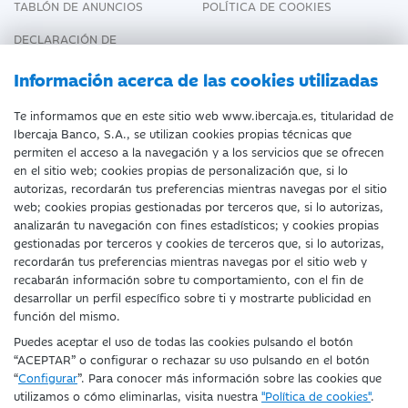
TABLÓN DE ANUNCIOS
POLÍTICA DE COOKIES
DECLARACIÓN DE
ACCESIBILIDAD
Información acerca de las cookies utilizadas
Te informamos que en este sitio web www.ibercaja.es, titularidad de
Ibercaja Banco, S.A., se utilizan cookies propias técnicas que
permiten el acceso a la navegación y a los servicios que se ofrecen
en el sitio web; cookies propias de personalización que, si lo
autorizas, recordarán tus preferencias mientras navegas por el sitio
Fecha de Edición: 09/08/2026
web; cookies propias gestionadas por terceros que, si lo autorizas,
analizarán tu navegación con fines estadísticos; y cookies propias
©Ibercaja Banco, S.A. - IBERCAJA - NIF. A-99319030 R.M.
gestionadas por terceros y cookies de terceros que, si lo autorizas,
recordarán tus preferencias mientras navegas por el sitio web y
de Zaragoza (T.3865. F.1. H.Z.-52186, Inscripc.1º).
recabarán información sobre tu comportamiento, con el fin de
desarrollar un perfil específico sobre ti y mostrarte publicidad en
Entidad de Crédito inscrita en el Registro Especial del
función del mismo.
Banco de España con el código 2085.
Puedes aceptar el uso de todas las cookies pulsando el botón
“ACEPTAR” o configurar o rechazar su uso pulsando en el botón
Domicilio social: Plaza de Basilio Paraíso, 2. 50008-
“
Configurar
”. Para conocer más información sobre las cookies que
Zaragoza.
utilizamos o cómo eliminarlas, visita nuestra
"Política de cookies"
.