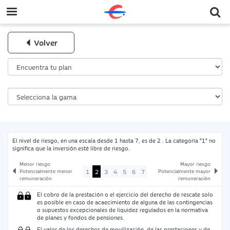
Volver
El nivel de riesgo, en una escala desde 1 hasta 7, es de 2 . La categoría "1" no
significa que la inversión esté libre de riesgo.
Menor riesgo
Mayor riesgo
1
2
3
4
5
6
7
Potencialmente menor
Potencialmente mayor
remuneración
remuneración
El cobro de la prestación o el ejercicio del derecho de rescate solo
es posible en caso de acaecimiento de alguna de las contingencias
o supuestos excepcionales de liquidez regulados en la normativa
de planes y fondos de pensiones.
El valor de los derechos de movilización, de las prestaciones y de