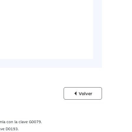
Volver
omía con la clave G0079.
lave D0193.