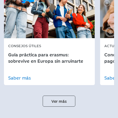
CONSEJOS ÚTILES
ACTUA
Guía práctica para erasmus:
Conoce
sobrevive en Europa sin arruinarte
pago y
Saber más
Saber
Ver más