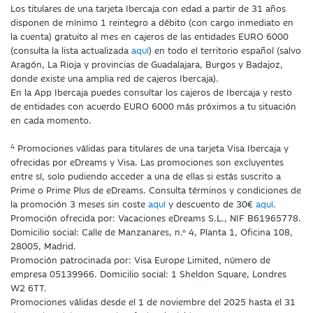
Los titulares de una tarjeta Ibercaja con edad a partir de 31 años
disponen de mínimo 1 reintegro a débito (con cargo inmediato en
la cuenta) gratuito al mes en cajeros de las entidades EURO 6000
(consulta la lista actualizada
aquí
) en todo el territorio español (salvo
Aragón, La Rioja y provincias de Guadalajara, Burgos y Badajoz,
donde existe una amplia red de cajeros Ibercaja).
En la App Ibercaja puedes consultar los cajeros de Ibercaja y resto
de entidades con acuerdo EURO 6000 más próximos a tu situación
en cada momento.
4
Promociones válidas para titulares de una tarjeta Visa Ibercaja y
ofrecidas por eDreams y Visa. Las promociones son excluyentes
entre sí, solo pudiendo acceder a una de ellas si estás suscrito a
Prime o Prime Plus de eDreams. Consulta términos y condiciones de
la promoción 3 meses sin coste
aquí
y descuento de 30€
aquí
.
Promoción ofrecida por: Vacaciones eDreams S.L., NIF B61965778.
Domicilio social: Calle de Manzanares, n.º 4, Planta 1, Oficina 108,
28005, Madrid.
Promoción patrocinada por: Visa Europe Limited, número de
empresa 05139966. Domicilio social: 1 Sheldon Square, Londres
W2 6TT.
Promociones válidas desde el 1 de noviembre del 2025 hasta el 31