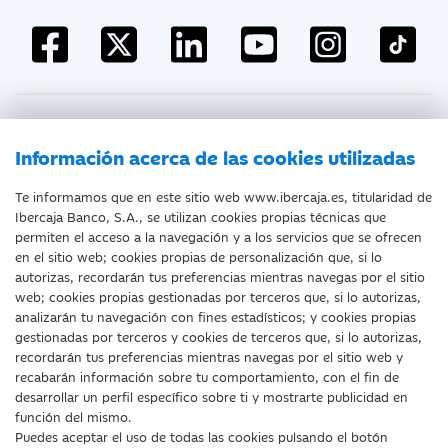
Atención al cliente
Información acerca de las cookies utilizadas
Te informamos que en este sitio web www.ibercaja.es, titularidad de
Ibercaja Banco, S.A., se utilizan cookies propias técnicas que
Documentación a clientes
Aviso Legal
permiten el acceso a la navegación y a los servicios que se ofrecen
en el sitio web; cookies propias de personalización que, si lo
Protección datos personales
Tarifas y Cotizaciones
autorizas, recordarán tus preferencias mientras navegas por el sitio
web; cookies propias gestionadas por terceros que, si lo autorizas,
Tablón de Anuncios
Política de cookies
analizarán tu navegación con fines estadísticos; y cookies propias
gestionadas por terceros y cookies de terceros que, si lo autorizas,
Declaración de accesibilidad
recordarán tus preferencias mientras navegas por el sitio web y
recabarán información sobre tu comportamiento, con el fin de
desarrollar un perfil específico sobre ti y mostrarte publicidad en
función del mismo.
Puedes aceptar el uso de todas las cookies pulsando el botón