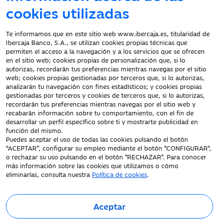
Atención al cliente
cookies utilizadas
Te informamos que en este sitio web www.ibercaja.es, titularidad de
Ibercaja Banco, S.A., se utilizan cookies propias técnicas que
Documentación a clientes
permiten el acceso a la navegación y a los servicios que se ofrecen
en el sitio web; cookies propias de personalización que, si lo
Aviso Legal
autorizas, recordarán tus preferencias mientras navegas por el sitio
Protección datos
web; cookies propias gestionadas por terceros que, si lo autorizas,
personales
analizarán tu navegación con fines estadísticos; y cookies propias
gestionadas por terceros y cookies de terceros que, si lo autorizas,
Tarifas y Cotizaciones
recordarán tus preferencias mientras navegas por el sitio web y
Tablón de Anuncios
recabarán información sobre tu comportamiento, con el fin de
Política de cookies
desarrollar un perfil específico sobre ti y mostrarte publicidad en
función del mismo.
Declaración de
Puedes aceptar el uso de todas las cookies pulsando el botón
accesibilidad
“ACEPTAR”, configurar su empleo mediante el botón "CONFIGURAR",
o rechazar su uso pulsando en el botón "RECHAZAR". Para conocer
más información sobre las cookies que utilizamos o cómo
eliminarlas, consulta nuestra
Política de cookies
.
Aceptar
Fecha de Edición: 08/08/2026