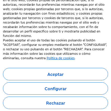
Aviso Legal
autorizas, recordarán tus preferencias mientras navegas por el sitio
Protección datos
web; cookies propias gestionadas por terceros que, si lo autorizas,
personales
analizarán tu navegación con fines estadísticos; y cookies propias
gestionadas por terceros y cookies de terceros que, si lo autorizas,
Tarifas y Cotizaciones
recordarán tus preferencias mientras navegas por el sitio web y
Tablón de Anuncios
recabarán información sobre tu comportamiento, con el fin de
Política de cookies
desarrollar un perfil específico sobre ti y mostrarte publicidad en
función del mismo.
Declaración de
Puedes aceptar el uso de todas las cookies pulsando el botón
accesibilidad
“ACEPTAR”, configurar su empleo mediante el botón "CONFIGURAR",
o rechazar su uso pulsando en el botón "RECHAZAR". Para conocer
más información sobre las cookies que utilizamos o cómo
eliminarlas, consulta nuestra
Política de cookies
.
Aceptar
Fecha de Edición: 10/08/2026
©Ibercaja Banco, S.A. - IBERCAJA - NIF. A-99319030 R.M. de
Configurar
Zaragoza (T.3865. F.1. H.Z.-52186, Inscripc.1º).
Entidad de Crédito inscrita en el Registro Especial del Banco de
España con el código 2085.
Rechazar
Domicilio social: Plaza de Basilio Paraíso, 2. 50008-Zaragoza.