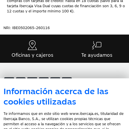
compras con tarjetas de crédito: hasta en 18 cuotas (salvo para la
tarjeta Ibercaja Visa Dual cuyas cuotas de financiación son 3, 6, 9 o
12 cuotas y el importe mínimo
100 €
).
NRI: IBE0502065-260116
Oficinas y cajeros
Te ayudamos
Información acerca de las
cookies utilizadas
Atención al cliente
Te informamos que en este sitio web www.ibercaja.es, titularidad de
Ibercaja Banco, S.A., se utilizan cookies propias técnicas que
Documentación a clientes
permiten el acceso a la navegación y a los servicios que se ofrecen
en el sitio web; cookies propias de personalización que, si lo