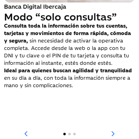
Banca Digital Ibercaja
Banca Digital Ibercaja
Banca Digital Ibercaja
Modo “solo consultas”
Servicio de Alertas
Buzón de
correspondencia para
Consulta toda la información sobre tus cuentas,
Activa el servicio de alertas
para mantenerte
tarjetas y movimientos de forma rápida, cómoda
siempre al día con avisos inmediatos
sobre tus
productos y servicios
y segura,
cuentas, tarjetas y movimientos más importantes.
sin necesidad de activar la operativa
completa. Accede desde la web o la app con tu
Recibe notificaciones en tu móvil o email para
El buzón de correspondencia
te permite recibir
DNI y tu clave o el PIN de tu tarjeta y consulta tu
tener control total y tranquilidad en cada
toda tu documentación bancaria de forma digital,
información al instante, estés donde estés.
operación relevante.
segura y siempre disponible
desde la banca
Ideal para quienes buscan agilidad y tranquilidad
Tú eliges qué quieres vigilar:
ingresos, cargos,
digital. Podrás consultar extractos, comunicaciones
en su día a día, con toda la información siempre a
compras con tarjeta o cambios en tus productos.
y documentos importantes cuando los necesites,
mano y sin complicaciones.
Un servicio pensado para que estés informado al
sin esperas y sin papel.
instante, sin esfuerzo y con la seguridad de saber
Además,
recibirás avisos cuando haya nueva
qué ocurre en tu banca en todo momento.
correspondencia para que estés siempre al día.
Una forma cómoda, sostenible y organizada de
tener tu información bancaria siempre a mano y en
un único lugar.