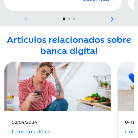
Artículos relacionados sobre
banca digital
Fecha
Fecha
02/04/2024
04/11
de
de
Consejos Útiles
Conse
publicación:
public