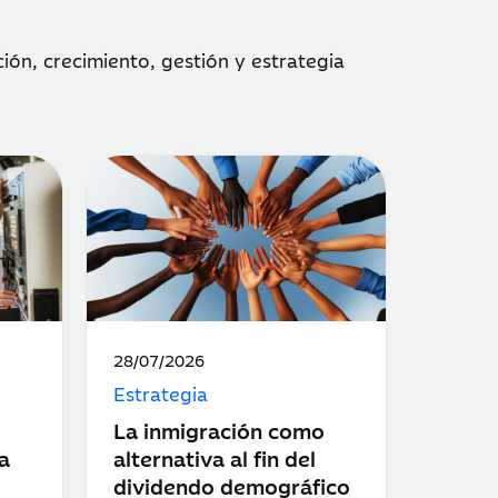
ón, crecimiento, gestión y estrategia
Fecha
28/07/2026
de
Estrategia
publicación:
La inmigración como
a
alternativa al fin del
dividendo demográfico