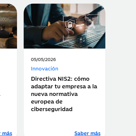
Fecha
05/05/2026
de
Innovación
publicación:
Directiva NIS2: cómo
adaptar tu empresa a la
a
nueva normativa
europea de
ciberseguridad
r más
Saber más