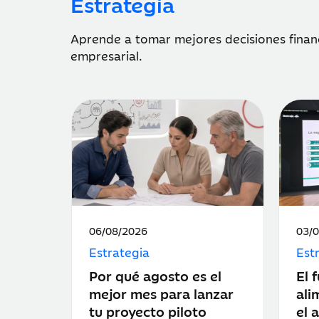
Estrategia
Aprende a tomar mejores decisiones financ
empresarial.
Fecha
Fec
06/08/2026
03/
de
de
Estrategia
Est
publicación:
publ
Por qué agosto es el
El 
mejor mes para lanzar
ali
tu proyecto piloto
el 