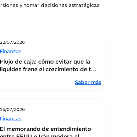
versiones y tomar decisiones estratégicas
Fecha
22/07/2026
de
Finanzas
publicación:
Flujo de caja: cómo evitar que la
liquidez frene el crecimiento de tu
empresa
Saber más
Fecha
16/07/2026
de
Finanzas
publicación:
El memorando de entendimiento
entre EEUU e Irán modera el