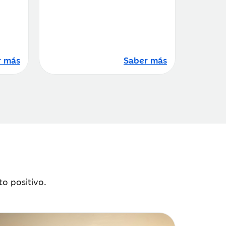
r más
Saber más
to positivo.