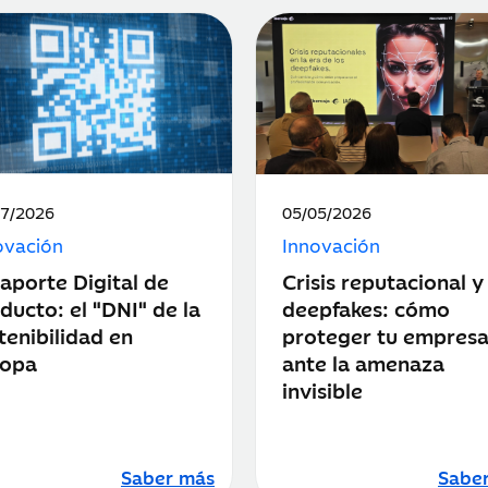
ha
Fecha
07/2026
05/05/2026
de
ovación
Innovación
icación:
publicación:
aporte Digital de
Crisis reputacional y
ducto: el "DNI" de la
deepfakes: cómo
tenibilidad en
proteger tu empres
ropa
ante la amenaza
invisible
Saber más
Sabe