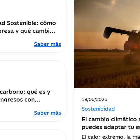
ad Sostenible: cómo
presa y qué cambios
ir
Saber más
 carbono: qué es y
ingresos con
Fecha
19/06/2026
de
rbono
Sostenibidad
publicación:
Saber más
El cambio climático 
puedes adaptar tu 
El calor extremo, la ma