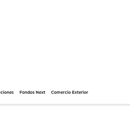
uciones
Fondos Next
Comercio Exterior
Empresas
presas: tendencias económicas, consejos financieros 
Sostenibidad
Innovación
Cultura
Premi