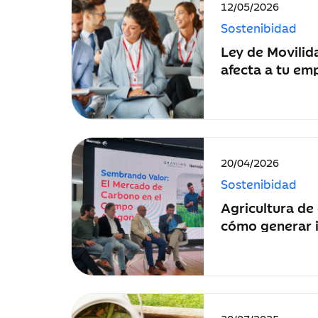
Fecha
12/05/2026
de
Sostenibidad
publicación:
Ley de Movilid
afecta a tu em
debes introduc
Fecha
20/04/2026
de
Sostenibidad
publicación:
Agricultura de
cómo generar 
créditos de ca
Fecha