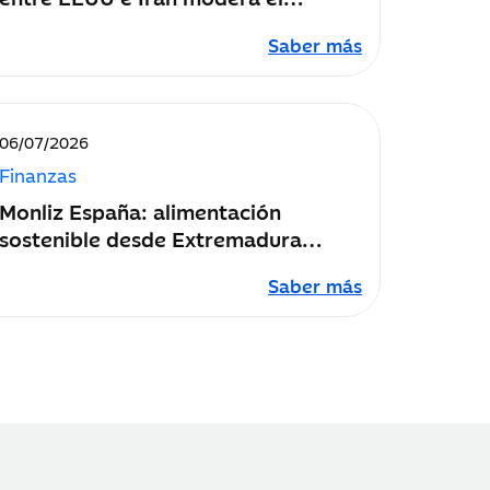
impacto económico del conflicto
Saber más
Fecha
06/07/2026
de
Finanzas
publicación:
Monliz España: alimentación
sostenible desde Extremadura
“creciendo y haciendo crecer”
Saber más