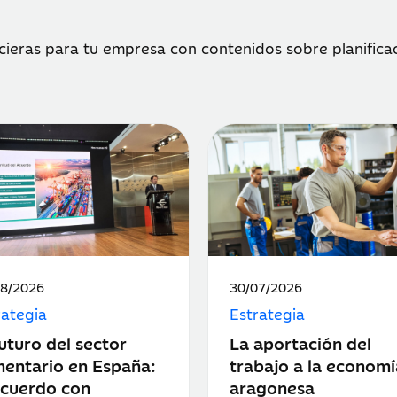
ieras para tu empresa con contenidos sobre planificaci
ha
Fecha
08/2026
30/07/2026
de
rategia
Estrategia
icación:
publicación:
futuro del sector
La aportación del
mentario en España:
trabajo a la economí
acuerdo con
aragonesa