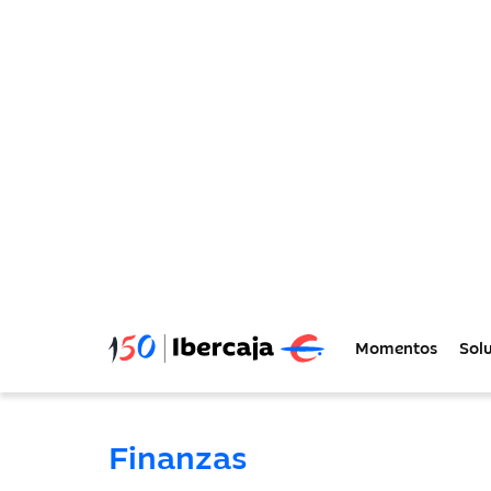
Momentos
Sol
Blog de
Ibercaja 
Un espacio con información clave para em
y la toma de decisiones de tu empresa.
Todas
Finanzas
Estrategia
Finanzas