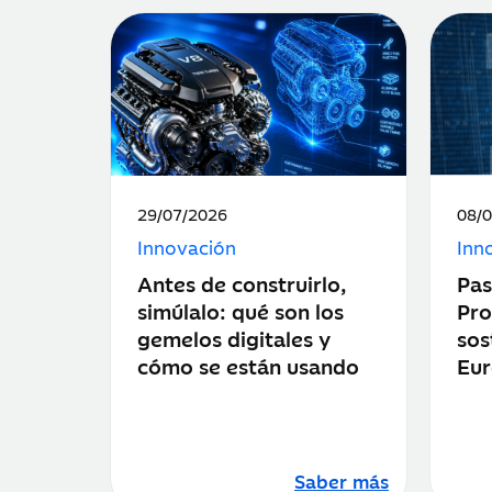
Fecha
Fec
29/07/2026
08/
de
de
Innovación
Inn
publicación:
publ
Antes de construirlo,
Pas
simúlalo: qué son los
Pro
gemelos digitales y
sos
cómo se están usando
Eu
Saber más