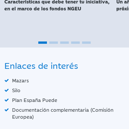
Características que debe tener tu iniciativa,
Un a
en el marco de los fondos NGEU
próx
Enlaces
de interés
Mazars
Silo
Plan España Puede
Documentación complementaria (Comisión
Europea)