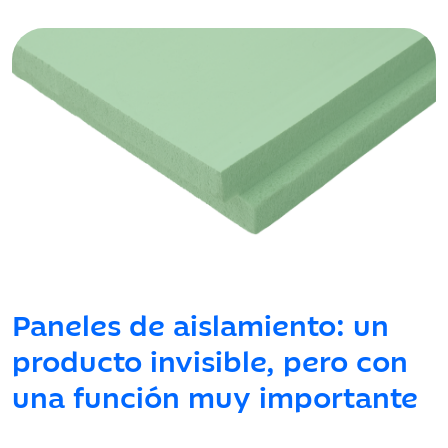
Paneles de aislamiento: un
producto invisible, pero con
una función muy importante