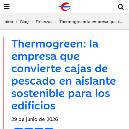
Inicio
Blog
Finanzas
Thermogreen: la empresa que convierte cajas de pescado en aislante sostenible para los edificios
Thermogreen: la
empresa que
convierte cajas de
pescado en aislante
sostenible para los
edificios
Fecha
29 de junio de 2026
de