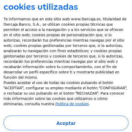
cookies utilizadas
Atención al cliente
Te informamos que en este sitio web www.ibercaja.es, titularidad de
Ibercaja Banco, S.A., se utilizan cookies propias técnicas que
Documentación a clientes
permiten el acceso a la navegación y a los servicios que se ofrecen
en el sitio web; cookies propias de personalización que, si lo
Aviso Legal
autorizas, recordarán tus preferencias mientras navegas por el sitio
Protección datos
web; cookies propias gestionadas por terceros que, si lo autorizas,
personales
analizarán tu navegación con fines estadísticos; y cookies propias
gestionadas por terceros y cookies de terceros que, si lo autorizas,
Tarifas y Cotizaciones
recordarán tus preferencias mientras navegas por el sitio web y
Tablón de Anuncios
recabarán información sobre tu comportamiento, con el fin de
Política de cookies
desarrollar un perfil específico sobre ti y mostrarte publicidad en
función del mismo.
Declaración de
Puedes aceptar el uso de todas las cookies pulsando el botón
accesibilidad
“ACEPTAR”, configurar su empleo mediante el botón "CONFIGURAR",
o rechazar su uso pulsando en el botón "RECHAZAR". Para conocer
más información sobre las cookies que utilizamos o cómo
eliminarlas, consulta nuestra
Política de cookies
.
Aceptar
Fecha de Edición: 08/08/2026