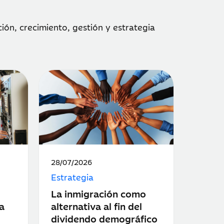
ón, crecimiento, gestión y estrategia
Fecha
28/07/2026
de
Estrategia
publicación:
La inmigración como
a
alternativa al fin del
dividendo demográfico