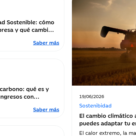
ad Sostenible: cómo
presa y qué cambios
ir
Saber más
 carbono: qué es y
ingresos con
Fecha
19/06/2026
de
rbono
Sostenibidad
publicación:
Saber más
El cambio climático 
puedes adaptar tu 
El calor extremo, la ma