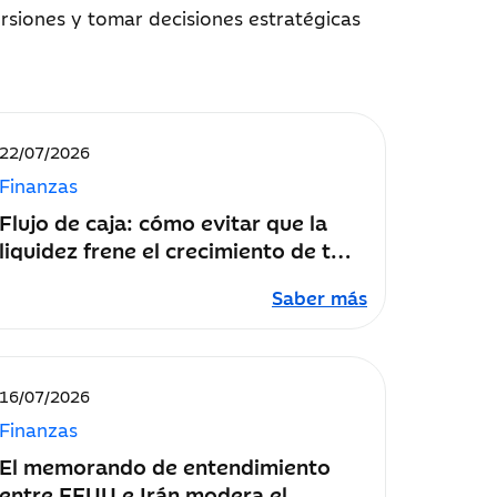
versiones y tomar decisiones estratégicas
Fecha
22/07/2026
de
Finanzas
publicación:
Flujo de caja: cómo evitar que la
liquidez frene el crecimiento de tu
empresa
Saber más
Fecha
16/07/2026
de
Finanzas
publicación:
El memorando de entendimiento
entre EEUU e Irán modera el