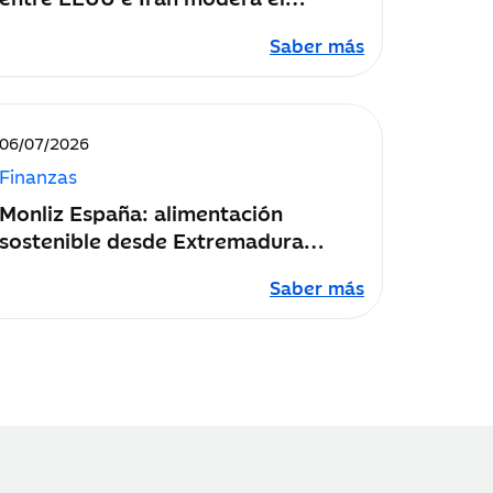
impacto económico del conflicto
Saber más
Fecha
06/07/2026
de
Finanzas
publicación:
Monliz España: alimentación
sostenible desde Extremadura
“creciendo y haciendo crecer”
Saber más