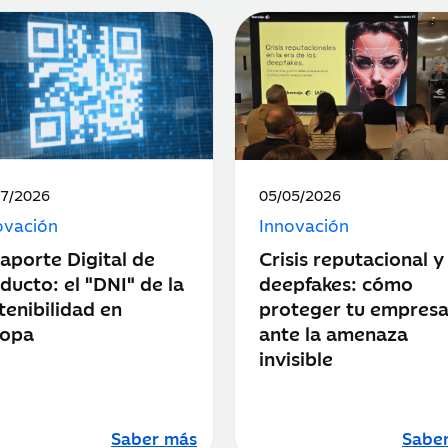
ha
Fecha
07/2026
05/05/2026
de
ovación
Innovación
icación:
publicación:
aporte Digital de
Crisis reputacional y
ducto: el "DNI" de la
deepfakes: cómo
tenibilidad en
proteger tu empres
ropa
ante la amenaza
invisible
Saber más
Sabe