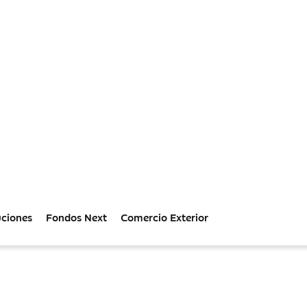
uciones
Fondos Next
Comercio Exterior
Empresas
presas: tendencias económicas, consejos financieros 
Sostenibidad
Innovación
Cultura
Premi