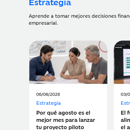
Estrategia
Aprende a tomar mejores decisiones financ
empresarial.
Fecha
Fec
06/08/2026
03/
de
de
Estrategia
Est
publicación:
publ
Por qué agosto es el
El 
mejor mes para lanzar
ali
tu proyecto piloto
el 