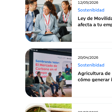
Fecha
12/05/2026
de
Sostenibidad
publicación:
Ley de Movilid
afecta a tu em
debes introduc
Fecha
20/04/2026
de
Sostenibidad
publicación:
Agricultura de
cómo generar 
créditos de ca
Fecha