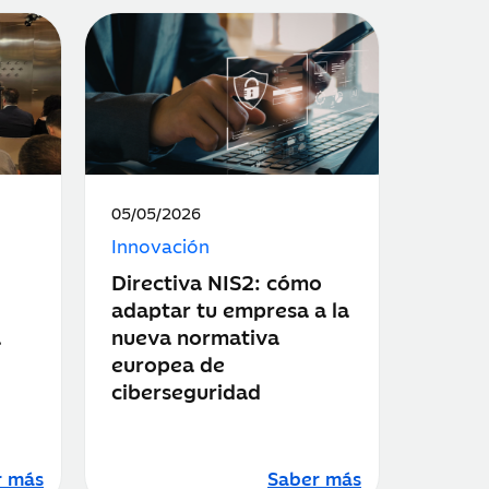
Fecha
05/05/2026
de
Innovación
publicación:
Directiva NIS2: cómo
adaptar tu empresa a la
a
nueva normativa
europea de
ciberseguridad
r más
Saber más