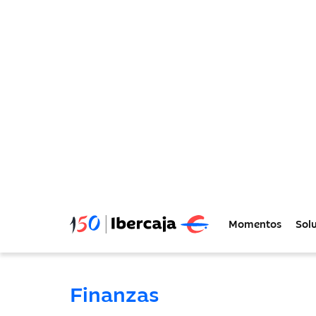
Momentos
Sol
Blog de
Ibercaja 
Un espacio con información clave para em
y la toma de decisiones de tu empresa.
Todas
Finanzas
Estrategia
Finanzas