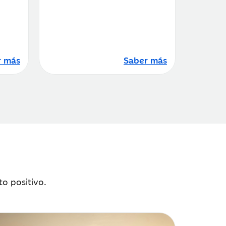
r más
Saber más
to positivo.