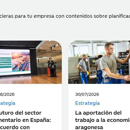
ieras para tu empresa con contenidos sobre planificaci
ha
Fecha
08/2026
30/07/2026
de
rategia
Estrategia
icación:
publicación:
futuro del sector
La aportación del
mentario en España:
trabajo a la economí
acuerdo con
aragonesa