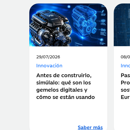
Fecha
Fec
29/07/2026
08/
de
de
Innovación
Inn
publicación:
publ
Antes de construirlo,
Pas
simúlalo: qué son los
Pro
gemelos digitales y
sos
cómo se están usando
Eu
Saber más