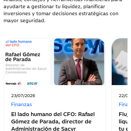
ayudarte a gestionar tu liquidez, planificar
inversiones y tomar decisiones estratégicas con
mayor seguridad.
Fecha
Fecha
23/07/2026
22/07
de
de
Finanzas
Fina
publicación:
public
El lado humano del CFO: Rafael
Fluj
Gómez de Parada, director de
liqu
Administración de Sacyr
tu e