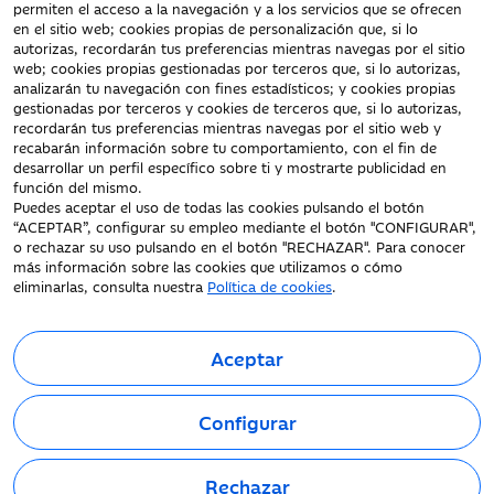
Documentación a clientes
permiten el acceso a la navegación y a los servicios que se ofrecen
en el sitio web; cookies propias de personalización que, si lo
Aviso Legal
autorizas, recordarán tus preferencias mientras navegas por el sitio
Protección datos
web; cookies propias gestionadas por terceros que, si lo autorizas,
personales
analizarán tu navegación con fines estadísticos; y cookies propias
gestionadas por terceros y cookies de terceros que, si lo autorizas,
Tarifas y Cotizaciones
recordarán tus preferencias mientras navegas por el sitio web y
Tablón de Anuncios
recabarán información sobre tu comportamiento, con el fin de
Política de cookies
desarrollar un perfil específico sobre ti y mostrarte publicidad en
función del mismo.
Declaración de
Puedes aceptar el uso de todas las cookies pulsando el botón
accesibilidad
“ACEPTAR”, configurar su empleo mediante el botón "CONFIGURAR",
o rechazar su uso pulsando en el botón "RECHAZAR". Para conocer
más información sobre las cookies que utilizamos o cómo
eliminarlas, consulta nuestra
Política de cookies
.
Aceptar
Fecha de Edición: 09/08/2026
©Ibercaja Banco, S.A. - IBERCAJA - NIF. A-99319030 R.M. de
Configurar
Zaragoza (T.3865. F.1. H.Z.-52186, Inscripc.1º).
Entidad de Crédito inscrita en el Registro Especial del Banco de
España con el código 2085.
Rechazar
Domicilio social: Plaza de Basilio Paraíso, 2. 50008-Zaragoza.