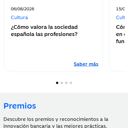
Fecha
Fecha
06/08/2026
15/07
de
de
Cultura
Cult
publicación:
public
¿Cómo valora la sociedad
Cómo
española las profesiones?
en e
func
Saber más
Premios
Descubre los premios y reconocimientos a la
innovación bancaria y las mejores prácticas.