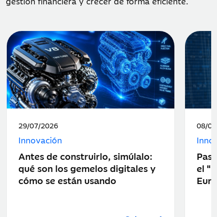
gestión financiera y crecer de forma eficiente.
Fecha
Fecha
29/07/2026
08/07
de
de
Innovación
Inno
publicación:
public
Antes de construirlo, simúlalo:
Pasa
qué son los gemelos digitales y
el "
cómo se están usando
Eur