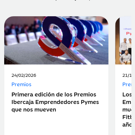
Fecha
Fecha
24/02/2026
21/10
de
de
Premios
Prem
publicación:
public
Primera edición de los Premios
Los 
Ibercaja Emprendedores Pymes
Emp
que nos mueven
muev
Fitb
año 