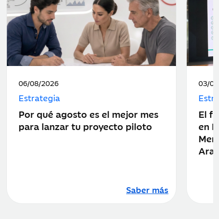
Fecha
Fecha
06/08/2026
03/08
de
de
Estrategia
Estr
publicación:
public
Por qué agosto es el mejor mes
El f
para lanzar tu proyecto piloto
en E
Merc
Ara
Saber más