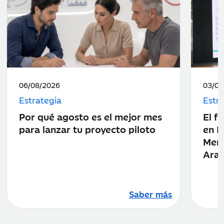
Fecha
Fecha
06/08/2026
03/08
de
de
Estrategia
Estr
publicación:
public
Por qué agosto es el mejor mes
El f
para lanzar tu proyecto piloto
en E
Merc
Ara
Saber más