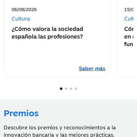
Fecha
Fecha
06/08/2026
15/07
de
de
Cultura
Cult
publicación:
public
¿Cómo valora la sociedad
Cómo
española las profesiones?
en e
func
Saber más
Premios
Descubre los premios y reconocimientos a la
innovación bancaria y las mejores prácticas.