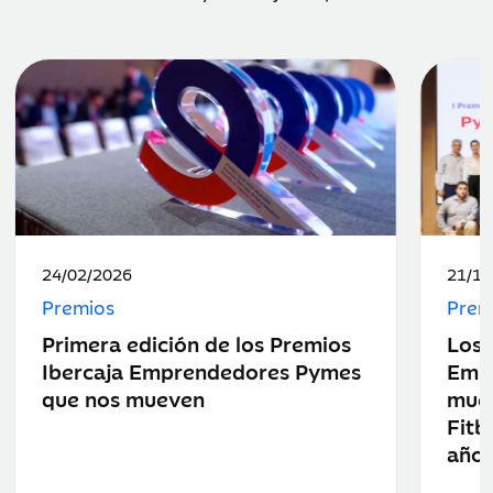
Fecha
Fecha
24/02/2026
21/10
de
de
Premios
Prem
publicación:
public
Primera edición de los Premios
Los 
Ibercaja Emprendedores Pymes
Emp
que nos mueven
muev
Fitb
año 