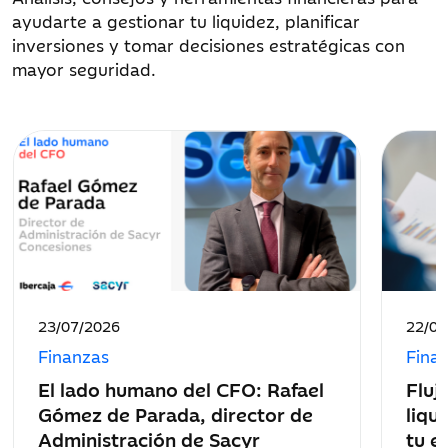
ayudarte a gestionar tu liquidez, planificar
inversiones y tomar decisiones estratégicas con
mayor seguridad.
Fecha
Fecha
23/07/2026
22/07
de
de
Finanzas
Fina
publicación:
public
El lado humano del CFO: Rafael
Fluj
Gómez de Parada, director de
liqu
Administración de Sacyr
tu e