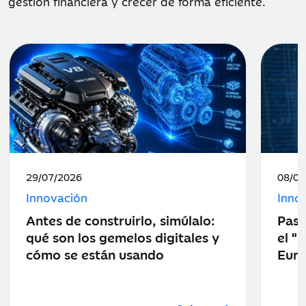
gestión financiera y crecer de forma eficiente.
Fecha
Fecha
29/07/2026
08/07
de
de
Innovación
Inno
publicación:
public
Antes de construirlo, simúlalo:
Pasa
qué son los gemelos digitales y
el "
cómo se están usando
Eur