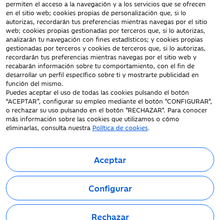
Documentación a clientes
permiten el acceso a la navegación y a los servicios que se ofrecen
en el sitio web; cookies propias de personalización que, si lo
Aviso Legal
autorizas, recordarán tus preferencias mientras navegas por el sitio
Protección datos
web; cookies propias gestionadas por terceros que, si lo autorizas,
personales
analizarán tu navegación con fines estadísticos; y cookies propias
gestionadas por terceros y cookies de terceros que, si lo autorizas,
Tarifas y Cotizaciones
recordarán tus preferencias mientras navegas por el sitio web y
Tablón de Anuncios
recabarán información sobre tu comportamiento, con el fin de
Política de cookies
desarrollar un perfil específico sobre ti y mostrarte publicidad en
función del mismo.
Declaración de
Puedes aceptar el uso de todas las cookies pulsando el botón
accesibilidad
“ACEPTAR”, configurar su empleo mediante el botón "CONFIGURAR",
o rechazar su uso pulsando en el botón "RECHAZAR". Para conocer
más información sobre las cookies que utilizamos o cómo
eliminarlas, consulta nuestra
Política de cookies
.
Aceptar
Fecha de Edición: 08/08/2026
©Ibercaja Banco, S.A. - IBERCAJA - NIF. A-99319030 R.M. de
Configurar
Zaragoza (T.3865. F.1. H.Z.-52186, Inscripc.1º).
Entidad de Crédito inscrita en el Registro Especial del Banco de
España con el código 2085.
Rechazar
Domicilio social: Plaza de Basilio Paraíso, 2. 50008-Zaragoza.