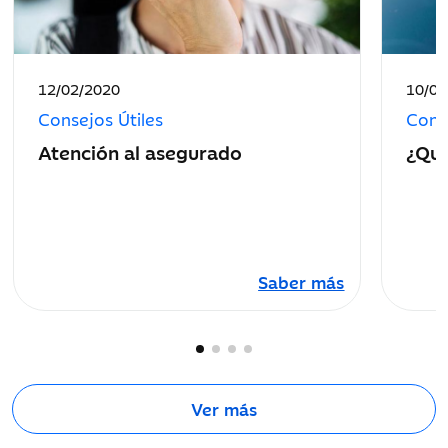
Fecha
Fecha
12/02/2020
10/07
de
de
Consejos Útiles
Conse
publicación:
public
Atención al asegurado
¿Qué
Saber más
Ver más