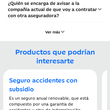
¿Quién se encarga de avisar a la
compañía actual de que voy a contratar
con otra aseguradora?
Ver más
Productos que podrían
interesarte
Seguro accidentes con
subsidio
E
e
Es un seguro anual renovable, que está
p
compuesto por una garantía de
a
accidentes y otra de indemnización