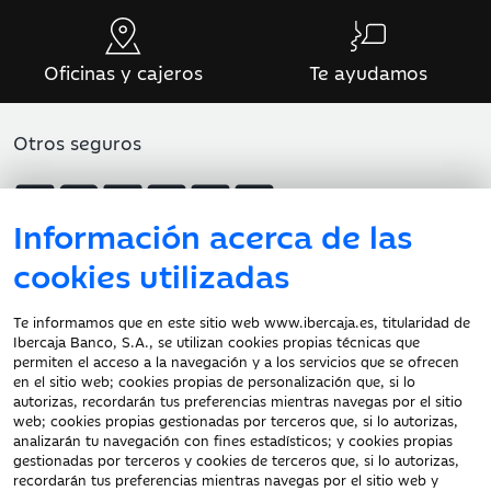
Oficinas y cajeros
Te ayudamos
Otros seguros
Información acerca de las
Atención al cliente
cookies utilizadas
Te informamos que en este sitio web www.ibercaja.es, titularidad de
Ibercaja Banco, S.A., se utilizan cookies propias técnicas que
Documentación a clientes
permiten el acceso a la navegación y a los servicios que se ofrecen
en el sitio web; cookies propias de personalización que, si lo
Aviso Legal
autorizas, recordarán tus preferencias mientras navegas por el sitio
Protección datos
web; cookies propias gestionadas por terceros que, si lo autorizas,
personales
analizarán tu navegación con fines estadísticos; y cookies propias
gestionadas por terceros y cookies de terceros que, si lo autorizas,
Tarifas y Cotizaciones
recordarán tus preferencias mientras navegas por el sitio web y
Tablón de Anuncios