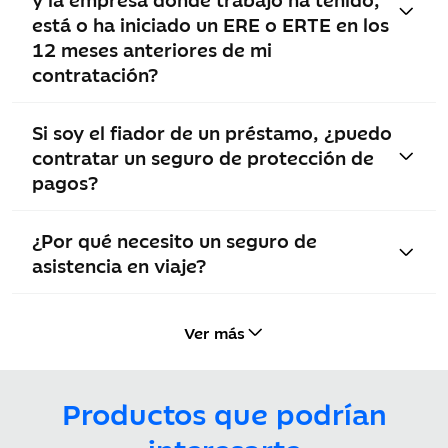
adicionales
está o ha iniciado un ERE o ERTE en los
12 meses anteriores de mi
contratación?
Prolongación de
Hasta
Hasta
estancia en hotel
120 €/día
(10
200 €/día
(15
por enfermedad o
días)
días)
Si soy el fiador de un préstamo, ¿puedo
accidente
contratar un seguro de protección de
pagos?
Desplazamiento
Incluido
Incluido
de un familiar
acompañante
¿Por qué necesito un seguro de
asistencia en viaje?
Gastos de
Hasta
Hasta
alojamiento para
120 €/día
(10
200 €/día
(15
un familiar
días)
días)
Ver más
acompañante
Acompañamiento
Incluido
Incluido
Productos que podrían
de menores por
interesarte
enfermedad,