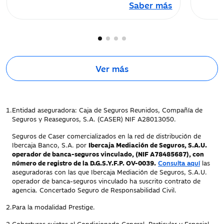
Saber más
Gastos de
Incluido
Incluido
reposición por
pérdida o robo de
pasaporte, DNI o
tarjeta de
Ver más
residencia
Gastos de
Hasta
300 €
Hasta
500 €
1.
Entidad aseguradora: Caja de Seguros Reunidos, Compañía de
primera
Seguros y Reaseguros, S.A. (CASER) NIF A28013050.
necesidad por
retraso en la
Seguros de Caser comercializados en la red de distribución de
entrega de
Ibercaja Banco, S.A. por
Ibercaja Mediación de Seguros, S.A.U.
operador de banca-seguros vinculado, (NIF A78485687), con
equipaje
número de registro de la D.G.S.Y.F.P. OV-0039.
Consulta aquí
las
aseguradoras con las que Ibercaja Mediación de Seguros, S.A.U.
operador de banca-seguros vinculado ha suscrito contrato de
Incidencia antes
agencia. Concertado Seguro de Responsabilidad Civil.
o durante el viaje
2.
Para la modalidad Prestige.
Gastos por
Hasta
200 €
Hasta
200 €
3.
Coberturas sujetas al Condicionado General, Particular y Especial