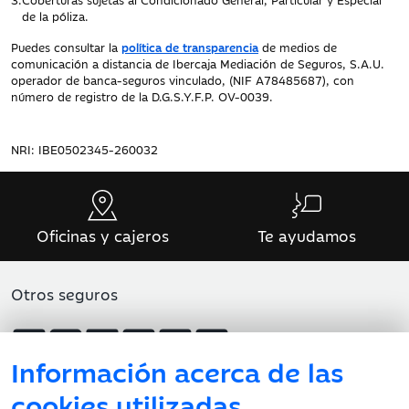
demora en el
de la póliza.
inicio del viaje
Puedes consultar la
política de transparencia
de medios de
comunicación a distancia de Ibercaja Mediación de Seguros, S.A.U.
Gastos de
Hasta
150 €
Hasta
200 €
operador de banca-seguros vinculado, (NIF A78485687), con
número de registro de la D.G.S.Y.F.P. OV-0039.
demora por
overbooking
NRI: IBE0502345-260032
Pérdida de
-
Hasta
500 €
servicios por
retraso o
cancelación del
Oficinas y cajeros
Te ayudamos
medio de
transporte
público
Otros seguros
Pérdida de
-
Hasta
400 €
conexiones
Información acerca de las
aéreas
cookies utilizadas
Atención al cliente