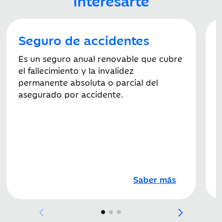
accidente o
fallecimiento
Seguro de accidentes
Servicios de
Incluido
Incluido
intérprete en
Es un seguro anual renovable que cubre
caso de urgencia
el fallecimiento y la invalidez
T
permanente absoluta o parcial del
a
Transmisión de
Incluido
Incluido
asegurado por accidente.
t
mensajes
p
urgentes
h
d
Búsqueda y
Hasta
3.500 €
Hasta
6.000 €
salvamento
Regreso
Incluido
Incluido
Saber más
anticipado por
hospitalización o
fallecimiento de
familiar