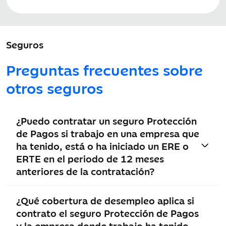
medicamentos
Repatriación
Seguros
Repatriación o
Ilimitado
Ilimitado
Preguntas frecuentes sobre
traslado sanitario
por enfermedad o
otros seguros
accidente
Repatriación o
Ilimitado
Ilimitado
¿Puedo contratar un seguro Protección
traslado por
de Pagos si trabajo en una empresa que
fallecimiento
ha tenido, está o ha iniciado un ERE o
ERTE en el periodo de 12 meses
Repatriación o
Hasta 2
Hasta 2
anteriores de la contratación?
traslado de los
acompañantes
acompañantes
acompañantes
asegurados
¿Qué cobertura de desempleo aplica si
contrato el seguro Protección de Pagos
y la empresa donde trabajo ha tenido,
Gastos