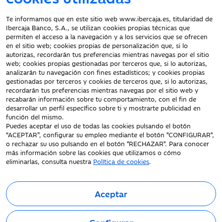
Gastos por
Hasta
3.500 €
Hasta
6.000 €
anulación del
Te informamos que en este sitio web www.ibercaja.es, titularidad de
viaje no iniciado
Ibercaja Banco, S.A., se utilizan cookies propias técnicas que
Documentación a clientes
permiten el acceso a la navegación y a los servicios que se ofrecen
en el sitio web; cookies propias de personalización que, si lo
Aviso Legal
Reembolso de
Hasta
2.500 €
Hasta
3.500 €
autorizas, recordarán tus preferencias mientras navegas por el sitio
Protección datos
web; cookies propias gestionadas por terceros que, si lo autorizas,
vacaciones no
personales
analizarán tu navegación con fines estadísticos; y cookies propias
disfrutadas
gestionadas por terceros y cookies de terceros que, si lo autorizas,
Tarifas y Cotizaciones
recordarán tus preferencias mientras navegas por el sitio web y
Tablón de Anuncios
recabarán información sobre tu comportamiento, con el fin de
Accidentes
Política de cookies
desarrollar un perfil específico sobre ti y mostrarte publicidad en
función del mismo.
Declaración de
Puedes aceptar el uso de todas las cookies pulsando el botón
Indemnización
Hasta
Hasta
accesibilidad
“ACEPTAR”, configurar su empleo mediante el botón "CONFIGURAR",
por fallecimiento
30.000 €
30.000 €
o rechazar su uso pulsando en el botón "RECHAZAR". Para conocer
o invalidez
más información sobre las cookies que utilizamos o cómo
permanente en
eliminarlas, consulta nuestra
Política de cookies
.
transporte
público
Aceptar
Indemnización
Hasta
6.000 €
Hasta
6.000 €
Fecha de Edición: 07/08/2026
©Ibercaja Banco, S.A. - IBERCAJA - NIF. A-99319030 R.M. de
por fallecimiento