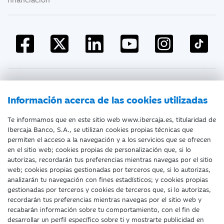
Atención al cliente
Información acerca de las cookies utilizadas
Te informamos que en este sitio web www.ibercaja.es, titularidad de
Ibercaja Banco, S.A., se utilizan cookies propias técnicas que
Documentación a clientes
Aviso Legal
permiten el acceso a la navegación y a los servicios que se ofrecen
en el sitio web; cookies propias de personalización que, si lo
Protección datos personales
Tarifas y Cotizaciones
autorizas, recordarán tus preferencias mientras navegas por el sitio
web; cookies propias gestionadas por terceros que, si lo autorizas,
Tablón de Anuncios
Política de cookies
analizarán tu navegación con fines estadísticos; y cookies propias
gestionadas por terceros y cookies de terceros que, si lo autorizas,
Declaración de accesibilidad
recordarán tus preferencias mientras navegas por el sitio web y
recabarán información sobre tu comportamiento, con el fin de
desarrollar un perfil específico sobre ti y mostrarte publicidad en