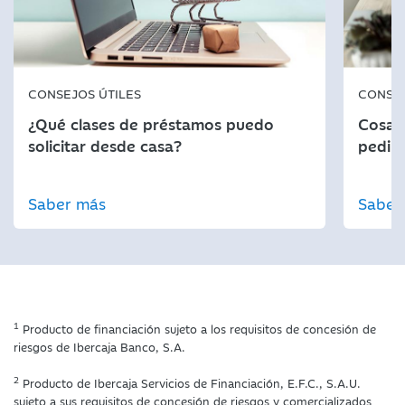
CONSEJOS ÚTILES
CONSEJ
¿Qué clases de préstamos puedo
Cosas 
solicitar desde casa?
pedir
Saber más
Saber
1
Producto de financiación sujeto a los requisitos de concesión de
riesgos de Ibercaja Banco, S.A.
2
Producto de Ibercaja Servicios de Financiación, E.F.C., S.A.U.
sujeto a sus requisitos de concesión de riesgos y comercializados