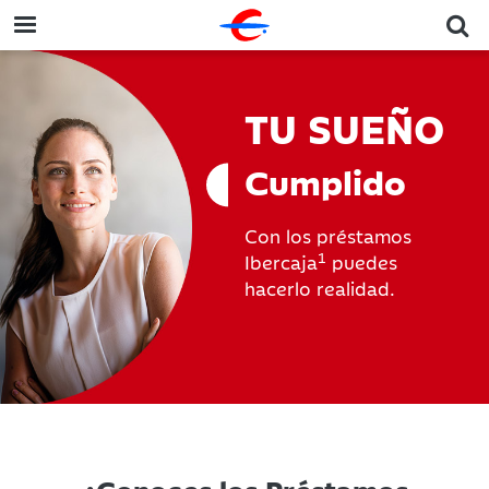
TU SUEÑO
Cumplido
Con los préstamos
1
Ibercaja
puedes
hacerlo realidad.