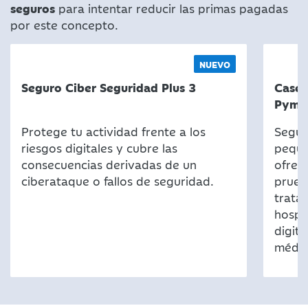
seguros
para intentar reducir las primas pagadas
por este concepto.
NUEVO
Seguro Ciber Seguridad Plus 3
Caser
Pyme
Protege tu actividad frente a los
Segur
riesgos digitales y cubre las
peque
consecuencias derivadas de un
ofrece
ciberataque o fallos de seguridad.
prueb
trata
hospi
digit
médic