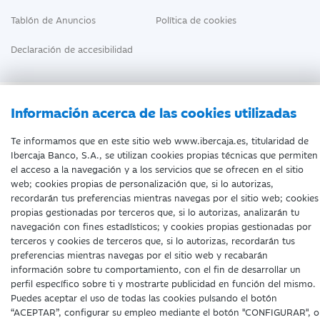
Tablón de Anuncios
Política de cookies
Declaración de accesibilidad
Información acerca de las cookies utilizadas
Te informamos que en este sitio web www.ibercaja.es, titularidad de
Fecha de edición: 07/08/2026
Ibercaja Banco, S.A., se utilizan cookies propias técnicas que permiten
©Ibercaja Banco, S.A. - IBERCAJA - NIF. A-99319030 R.M. de
el acceso a la navegación y a los servicios que se ofrecen en el sitio
Zaragoza (T.3865. F.1. H.Z.-52186, Inscripc.1º)
web; cookies propias de personalización que, si lo autorizas,
Entidad de Crédito inscrita en el Registro Especial del Banco de
recordarán tus preferencias mientras navegas por el sitio web; cookies
España con el código 2085.
propias gestionadas por terceros que, si lo autorizas, analizarán tu
Domicilio social: Plaza de Basilio Paraíso, 2. 50008-Zaragoza.
navegación con fines estadísticos; y cookies propias gestionadas por
terceros y cookies de terceros que, si lo autorizas, recordarán tus
preferencias mientras navegas por el sitio web y recabarán
información sobre tu comportamiento, con el fin de desarrollar un
perfil específico sobre ti y mostrarte publicidad en función del mismo.
Puedes aceptar el uso de todas las cookies pulsando el botón
“ACEPTAR”, configurar su empleo mediante el botón "CONFIGURAR", o