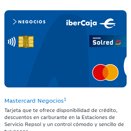
1
Mastercard Negocios
1
Tarjeta que te ofrece disponibilidad de crédito,
5
1
descuentos en carburante en la Estaciones de
5
Servicio Repsol y un control cómodo y sencillo de
tus pagos.