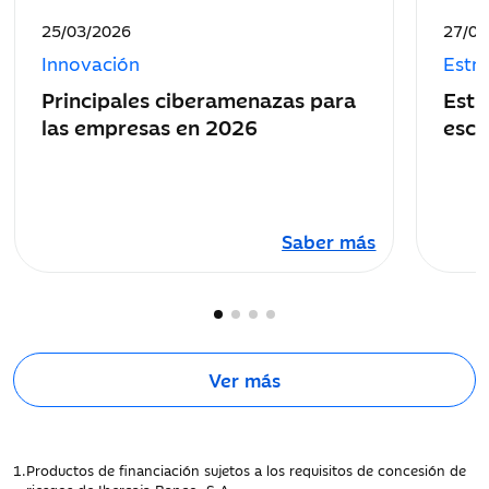
Fecha
Fecha
25/03/2026
27/05
de
de
Innovación
Estr
publicación:
public
Principales ciberamenazas para
Estr
las empresas en 2026
esca
Saber más
Ver más
1.
Productos de financiación sujetos a los requisitos de concesión de