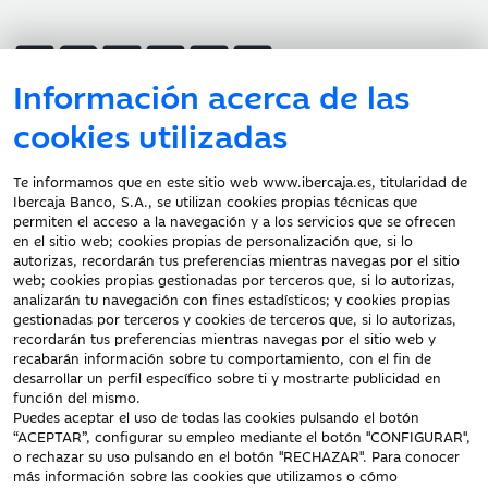
Información acerca de las
cookies utilizadas
Atención al cliente
Te informamos que en este sitio web www.ibercaja.es, titularidad de
Ibercaja Banco, S.A., se utilizan cookies propias técnicas que
Documentación a clientes
permiten el acceso a la navegación y a los servicios que se ofrecen
en el sitio web; cookies propias de personalización que, si lo
Aviso Legal
autorizas, recordarán tus preferencias mientras navegas por el sitio
Protección datos
web; cookies propias gestionadas por terceros que, si lo autorizas,
personales
analizarán tu navegación con fines estadísticos; y cookies propias
gestionadas por terceros y cookies de terceros que, si lo autorizas,
Tarifas y Cotizaciones
recordarán tus preferencias mientras navegas por el sitio web y
Tablón de Anuncios
recabarán información sobre tu comportamiento, con el fin de
Política de cookies
desarrollar un perfil específico sobre ti y mostrarte publicidad en
función del mismo.
Declaración de
Puedes aceptar el uso de todas las cookies pulsando el botón
accesibilidad
“ACEPTAR”, configurar su empleo mediante el botón "CONFIGURAR",
o rechazar su uso pulsando en el botón "RECHAZAR". Para conocer
más información sobre las cookies que utilizamos o cómo