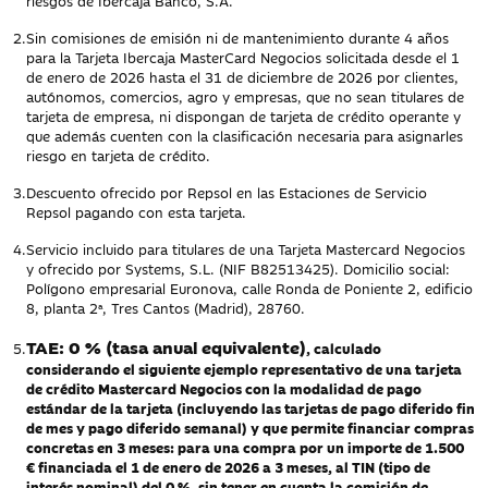
riesgos de Ibercaja Banco, S.A.
2.
Sin comisiones de emisión ni de mantenimiento durante 4 años
para la Tarjeta Ibercaja MasterCard Negocios solicitada desde el 1
de enero de 2026 hasta el 31 de diciembre de 2026 por clientes,
autónomos, comercios, agro y empresas, que no sean titulares de
tarjeta de empresa, ni dispongan de tarjeta de crédito operante y
que además cuenten con la clasificación necesaria para asignarles
riesgo en tarjeta de crédito.
3.
Descuento ofrecido por Repsol en las Estaciones de Servicio
Repsol pagando con esta tarjeta.
4.
Servicio incluido para titulares de una Tarjeta Mastercard Negocios
y ofrecido por Systems, S.L. (NIF B82513425). Domicilio social:
Polígono empresarial Euronova, calle Ronda de Poniente 2, edificio
8, planta 2ª, Tres Cantos (Madrid), 28760.
TAE: 0 % (tasa anual equivalente)
5.
, calculado
considerando el siguiente ejemplo representativo de una tarjeta
de crédito Mastercard Negocios con la modalidad de pago
estándar de la tarjeta (incluyendo las tarjetas de pago diferido fin
de mes y pago diferido semanal) y que permite financiar compras
concretas en 3 meses: para una compra por un importe de 1.500
€ financiada el 1 de enero de 2026 a 3 meses, al TIN (tipo de
interés nominal) del 0 %, sin tener en cuenta la comisión de