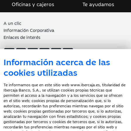
Oficinas y cajeros
Te ayudamos
A un clic
Información Corporativa
Enlaces de interés
Información acerca de las
Atención al cliente
cookies utilizadas
Te informamos que en este sitio web www.ibercaja.es, titularidad de
Ibercaja Banco, S.A., se utilizan cookies propias técnicas que
Documentación a clientes
permiten el acceso a la navegación y a los servicios que se ofrecen
en el sitio web; cookies propias de personalización que, si lo
Aviso Legal
autorizas, recordarán tus preferencias mientras navegas por el sitio
Protección datos
web; cookies propias gestionadas por terceros que, si lo autorizas,
personales
analizarán tu navegación con fines estadísticos; y cookies propias
gestionadas por terceros y cookies de terceros que, si lo autorizas,
Tarifas y Cotizaciones
recordarán tus preferencias mientras navegas por el sitio web y
Tablón de Anuncios