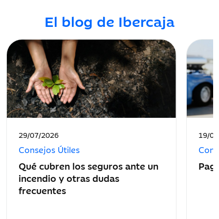
El blog de Ibercaja
Fecha
Fecha
29/07/2026
19/06
de
de
Consejos Útiles
Conse
publicación:
public
Qué cubren los seguros ante un
Paga
incendio y otras dudas
frecuentes