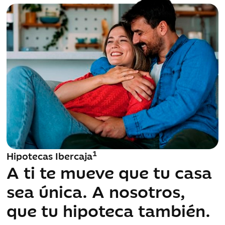
1
Hipotecas Ibercaja
Nuevo servicio Portucuenta
A ti te mueve que tu casa
Libertad para tus hijos,
sea única. A nosotros,
tranquilidad para ti
que tu hipoteca también.
Tus hijos necesitan empezar a aprender a
gestionar su dinero.