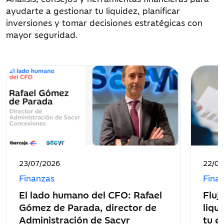
ayudarte a gestionar tu liquidez, planificar
inversiones y tomar decisiones estratégicas con
mayor seguridad.
Fecha
Fecha
23/07/2026
22/07
de
de
Finanzas
Fina
publicación:
public
El lado humano del CFO: Rafael
Fluj
Gómez de Parada, director de
liqu
Administración de Sacyr
tu e