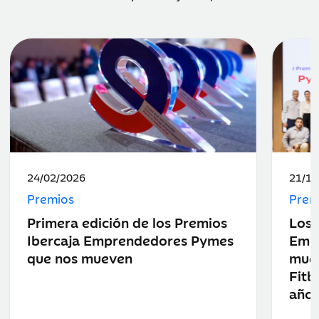
Fecha
Fecha
24/02/2026
21/10
de
de
Premios
Prem
publicación:
public
Primera edición de los Premios
Los 
Ibercaja Emprendedores Pymes
Emp
que nos mueven
muev
Fitb
año 