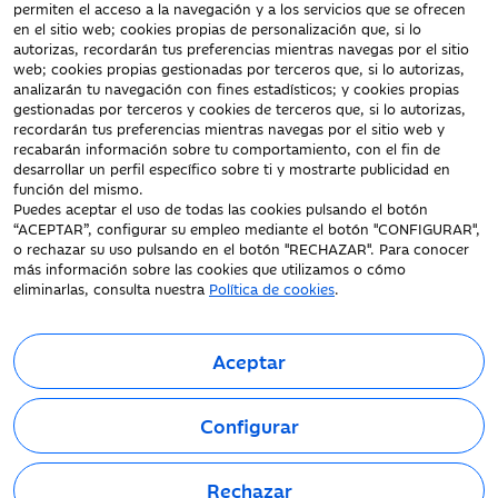
Documentación a clientes
permiten el acceso a la navegación y a los servicios que se ofrecen
en el sitio web; cookies propias de personalización que, si lo
Aviso Legal
autorizas, recordarán tus preferencias mientras navegas por el sitio
Protección datos
web; cookies propias gestionadas por terceros que, si lo autorizas,
personales
analizarán tu navegación con fines estadísticos; y cookies propias
gestionadas por terceros y cookies de terceros que, si lo autorizas,
Tarifas y Cotizaciones
recordarán tus preferencias mientras navegas por el sitio web y
Tablón de Anuncios
recabarán información sobre tu comportamiento, con el fin de
Política de cookies
desarrollar un perfil específico sobre ti y mostrarte publicidad en
función del mismo.
Declaración de
Puedes aceptar el uso de todas las cookies pulsando el botón
accesibilidad
“ACEPTAR”, configurar su empleo mediante el botón "CONFIGURAR",
o rechazar su uso pulsando en el botón "RECHAZAR". Para conocer
más información sobre las cookies que utilizamos o cómo
eliminarlas, consulta nuestra
Política de cookies
.
Aceptar
Fecha de Edición: 07/08/2026
©Ibercaja Banco, S.A. - IBERCAJA - NIF. A-99319030 R.M. de
Configurar
Zaragoza (T.3865. F.1. H.Z.-52186, Inscripc.1º).
Entidad de Crédito inscrita en el Registro Especial del Banco de
España con el código 2085.
Rechazar
Domicilio social: Plaza de Basilio Paraíso, 2. 50008-Zaragoza.