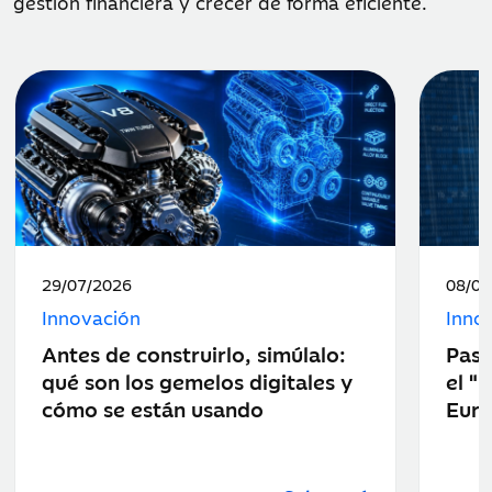
gestión financiera y crecer de forma eficiente.
Fecha
Fecha
29/07/2026
08/07
de
de
Innovación
Inno
publicación:
public
Antes de construirlo, simúlalo:
Pasa
qué son los gemelos digitales y
el "
cómo se están usando
Eur