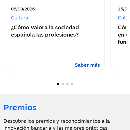
Fecha
Fecha
06/08/2026
15/07
de
de
Cultura
Cult
publicación:
public
¿Cómo valora la sociedad
Cómo
española las profesiones?
en e
func
Saber más
Premios
Descubre los premios y reconocimientos a la
innovación bancaria y las mejores prácticas.