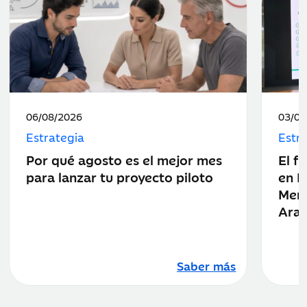
Fecha
Fecha
06/08/2026
03/08
de
de
Estrategia
Estr
publicación:
public
Por qué agosto es el mejor mes
El f
para lanzar tu proyecto piloto
en E
Merc
Ara
Saber más