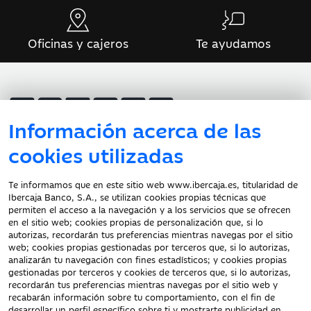
Oficinas y cajeros
Te ayudamos
Información acerca de las
Atención al cliente
cookies utilizadas
Te informamos que en este sitio web www.ibercaja.es, titularidad de
Ibercaja Banco, S.A., se utilizan cookies propias técnicas que
Documentación a clientes
permiten el acceso a la navegación y a los servicios que se ofrecen
en el sitio web; cookies propias de personalización que, si lo
Aviso Legal
autorizas, recordarán tus preferencias mientras navegas por el sitio
Protección datos
web; cookies propias gestionadas por terceros que, si lo autorizas,
personales
analizarán tu navegación con fines estadísticos; y cookies propias
gestionadas por terceros y cookies de terceros que, si lo autorizas,
Tarifas y Cotizaciones
recordarán tus preferencias mientras navegas por el sitio web y
Tablón de Anuncios
recabarán información sobre tu comportamiento, con el fin de
Política de cookies
desarrollar un perfil específico sobre ti y mostrarte publicidad en