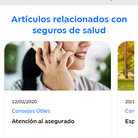
Artículos relacionados con
seguros de salud
Fecha
Fecha
12/02/2020
20/12
de
de
Consejos Útiles
Conse
publicación:
public
Atención al asegurado
Espe