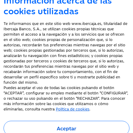
Atención al cliente
cookies utilizadas
Te informamos que en este sitio web www.ibercaja.es, titularidad de
Ibercaja Banco, S.A., se utilizan cookies propias técnicas que
Documentación a clientes
permiten el acceso a la navegación y a los servicios que se ofrecen
en el sitio web; cookies propias de personalización que, si lo
Aviso Legal
autorizas, recordarán tus preferencias mientras navegas por el sitio
Protección datos
web; cookies propias gestionadas por terceros que, si lo autorizas,
personales
analizarán tu navegación con fines estadísticos; y cookies propias
gestionadas por terceros y cookies de terceros que, si lo autorizas,
Tarifas y Cotizaciones
recordarán tus preferencias mientras navegas por el sitio web y
Tablón de Anuncios
recabarán información sobre tu comportamiento, con el fin de
Política de cookies
desarrollar un perfil específico sobre ti y mostrarte publicidad en
función del mismo.
Declaración de
Puedes aceptar el uso de todas las cookies pulsando el botón
accesibilidad
“ACEPTAR”, configurar su empleo mediante el botón "CONFIGURAR",
o rechazar su uso pulsando en el botón "RECHAZAR". Para conocer
más información sobre las cookies que utilizamos o cómo
eliminarlas, consulta nuestra
Política de cookies
.
Aceptar