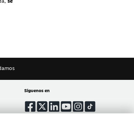
ada,
se
damos
Síguenos en
Atención al cliente