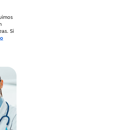
guimos
n
as. Si
ro