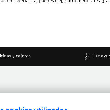
sta un especialista, puedes elegir otro. Pero si te agr
icinas y cajeros
Te ayu
s cookies utilizadas