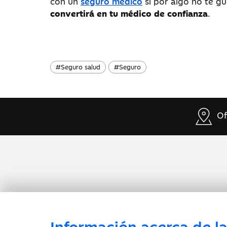
con un
seguro médico
si por algo no te gu
convertirá en tu médico de confianza
.
#
Seguro salud
#
Seguro
Of
Información acerca de la