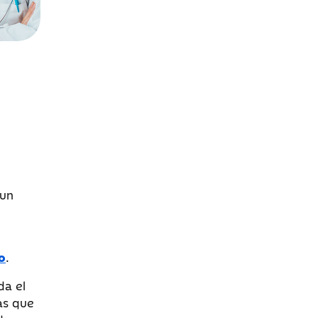
 un
o
.
da el
as que