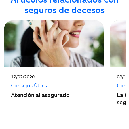
seguros de decesos
Fecha
Fecha
12/02/2020
08/11
de
de
Consejos Útiles
Conse
publicación:
public
Atención al asegurado
La t
segu