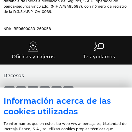
distancia de Ibercaja Mediación de Seguros, S.A.U. operador de
banca-seguros vinculado, (NIF A78485687), con número de registro
de la D.G.S.Y.F.P. OV-0039.
NRI: IBE0600033-260058
Oficinas y cajeros
Te ayudamos
Decesos
Información acerca de las
cookies utilizadas
Atención al cliente
Te informamos que en este sitio web www.ibercaja.es, titularidad de
Ibercaja Banco, S.A., se utilizan cookies propias técnicas que