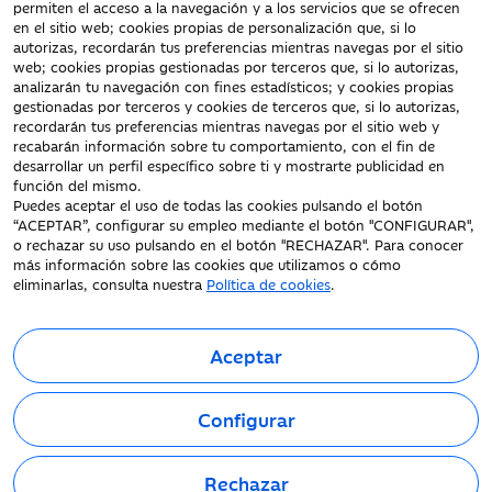
Documentación a clientes
permiten el acceso a la navegación y a los servicios que se ofrecen
en el sitio web; cookies propias de personalización que, si lo
Aviso Legal
autorizas, recordarán tus preferencias mientras navegas por el sitio
Protección datos
web; cookies propias gestionadas por terceros que, si lo autorizas,
personales
analizarán tu navegación con fines estadísticos; y cookies propias
gestionadas por terceros y cookies de terceros que, si lo autorizas,
Tarifas y Cotizaciones
recordarán tus preferencias mientras navegas por el sitio web y
Tablón de Anuncios
recabarán información sobre tu comportamiento, con el fin de
Política de cookies
desarrollar un perfil específico sobre ti y mostrarte publicidad en
función del mismo.
Declaración de
Puedes aceptar el uso de todas las cookies pulsando el botón
accesibilidad
“ACEPTAR”, configurar su empleo mediante el botón "CONFIGURAR",
o rechazar su uso pulsando en el botón "RECHAZAR". Para conocer
más información sobre las cookies que utilizamos o cómo
eliminarlas, consulta nuestra
Política de cookies
.
Aceptar
Fecha de Edición: 06/08/2026
©Ibercaja Banco, S.A. - IBERCAJA - NIF. A-99319030 R.M. de
Configurar
Zaragoza (T.3865. F.1. H.Z.-52186, Inscripc.1º).
Entidad de Crédito inscrita en el Registro Especial del Banco de
España con el código 2085.
Rechazar
Domicilio social: Plaza de Basilio Paraíso, 2. 50008-Zaragoza.