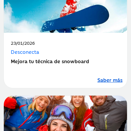
Fecha
23/01/2026
de
Desconecta
publicación:
Mejora tu técnica de snowboard
Saber más