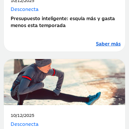
10/12/2025
de
Desconecta
publicación:
Presupuesto inteligente: esquía más y gasta
menos esta temporada
Saber más
Fecha
10/12/2025
de
Desconecta
publicación: