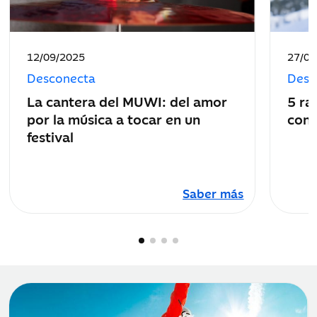
Fecha
Fecha
12/09/2025
27/01
de
de
Desconecta
Desc
publicación:
public
La cantera del MUWI: del amor
5 ra
por la música a tocar en un
con 
festival
Saber más