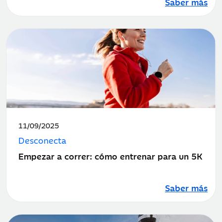
Saber más
Fecha
11/09/2025
de
Desconecta
publicación:
Empezar a correr: cómo entrenar para un 5K
Saber más