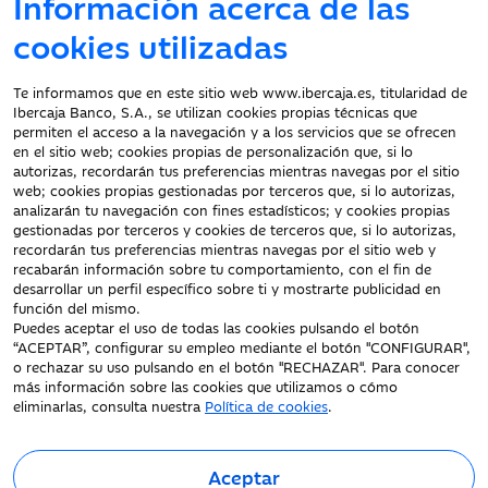
Información acerca de las
cookies utilizadas
Atención al cliente
Te informamos que en este sitio web www.ibercaja.es, titularidad de
Ibercaja Banco, S.A., se utilizan cookies propias técnicas que
Documentación a clientes
permiten el acceso a la navegación y a los servicios que se ofrecen
en el sitio web; cookies propias de personalización que, si lo
Aviso Legal
autorizas, recordarán tus preferencias mientras navegas por el sitio
Protección datos
web; cookies propias gestionadas por terceros que, si lo autorizas,
personales
analizarán tu navegación con fines estadísticos; y cookies propias
gestionadas por terceros y cookies de terceros que, si lo autorizas,
Tarifas y Cotizaciones
recordarán tus preferencias mientras navegas por el sitio web y
Tablón de Anuncios
recabarán información sobre tu comportamiento, con el fin de
Política de cookies
desarrollar un perfil específico sobre ti y mostrarte publicidad en
función del mismo.
Declaración de
Puedes aceptar el uso de todas las cookies pulsando el botón
accesibilidad
“ACEPTAR”, configurar su empleo mediante el botón "CONFIGURAR",
o rechazar su uso pulsando en el botón "RECHAZAR". Para conocer
más información sobre las cookies que utilizamos o cómo
eliminarlas, consulta nuestra
Política de cookies
.
Aceptar