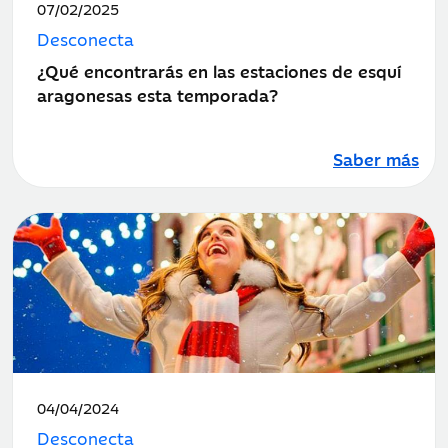
Fecha
07/02/2025
de
Desconecta
publicación:
¿Qué encontrarás en las estaciones de esquí
aragonesas esta temporada?
Saber más
Fecha
04/04/2024
de
Desconecta