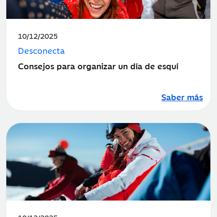
Fecha
10/12/2025
de
Desconecta
publicación:
Consejos para organizar un día de esquí
Saber más
Fecha