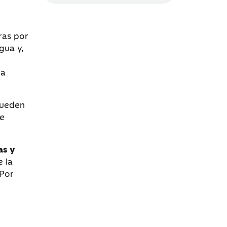
ras por
gua y,
la
Pueden
ue
as y
e la
 Por