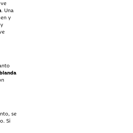
eve
n
. Una
gen y
 y
ve
anto
 blanda
on
nto, se
o. Si