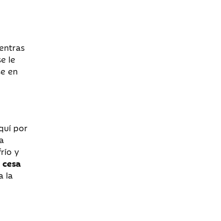
uentras
e le
se en
quí por
a
río y
 cesa
a la