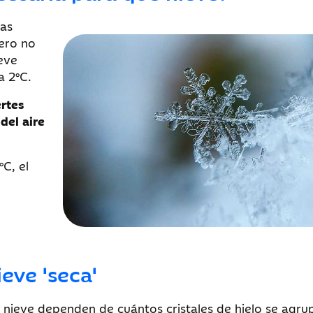
ias
ero no
ieve
a 2°C.
rtes
del aire
°C, el
eve 'seca'
 nieve dependen de cuántos cristales de hielo se agru