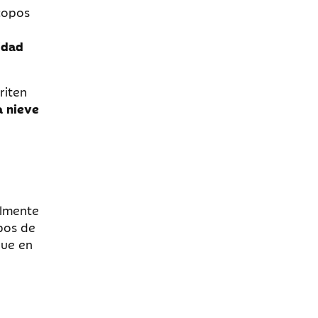
copos
idad
riten
a nieve
almente
ipos de
que en