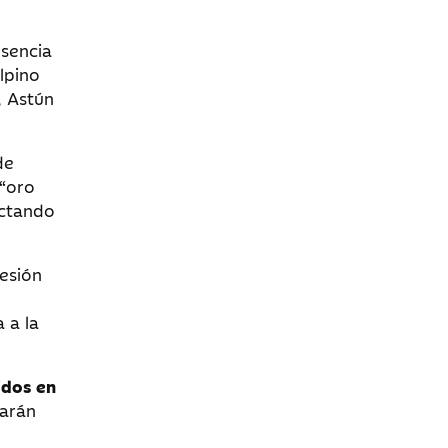
esencia
lpino
, Astún
de
 “oro
ectando
esión
 a la
idos en
arán