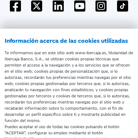
Atención al cliente
Información acerca de las cookies utilizadas
Te informamos que en este sitio web www.ibercaja.es, titularidad de
Ibercaja Banco, S.A., se utilizan cookies propias técnicas que
Documentación a clientes
Aviso Legal
permiten el acceso a la navegación y a los servicios que se ofrecen
en el sitio web; cookies propias de personalización que, si lo
Protección datos personales
Tarifas y Cotizaciones
autorizas, recordarán tus preferencias mientras navegas por el sitio
web; cookies propias gestionadas por terceros que, si lo autorizas,
Tablón de Anuncios
Política de cookies
analizarán tu navegación con fines estadísticos; y cookies propias
gestionadas por terceros y cookies de terceros que, si lo autorizas,
Declaración de accesibilidad
recordarán tus preferencias mientras navegas por el sitio web y
recabarán información sobre tu comportamiento, con el fin de
desarrollar un perfil específico sobre ti y mostrarte publicidad en
función del mismo.
Puedes aceptar el uso de todas las cookies pulsando el botón
“ACEPTAR”, configurar su empleo mediante el botón