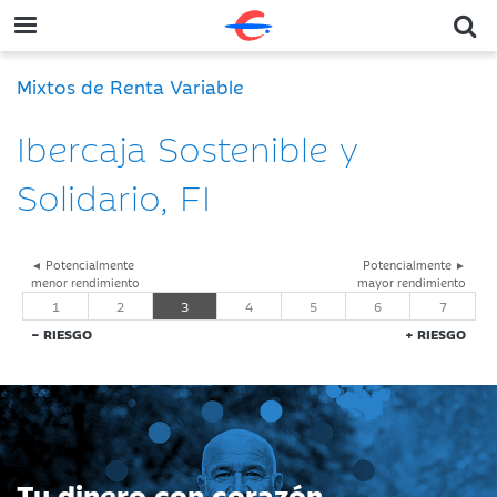
Mixtos de Renta Variable
Ibercaja Sostenible y
Solidario, FI
◄ Potencialmente
Potencialmente ►
menor rendimiento
mayor rendimiento
1
2
3
4
5
6
7
− RIESGO
+ RIESGO
Tu dinero con corazón