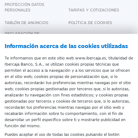
PROTECCIÓN DATOS
PERSONALES
TARIFAS Y COTIZACIONES
TABLÓN DE ANUNCIOS
POLÍTICA DE COOKIES
DECLARACIÓN DE
ACCESIBILIDAD
Información acerca de las cookies utilizadas
Te informamos que en este sitio web www.ibercaja.es, titularidad de
Ibercaja Banco, S.A., se utilizan cookies propias técnicas que
Fecha de Edición: 06/08/2026
permiten el acceso a la navegación y a los servicios que se ofrecen
en el sitio web; cookies propias de personalización que, si lo
©Ibercaja Banco, S.A. - IBERCAJA - NIF. A-
autorizas, recordarán tus preferencias mientras navegas por el sitio
web; cookies propias gestionadas por terceros que, si lo autorizas,
99319030 R.M. de Zaragoza (T.3865. F.1.
analizarán tu navegación con fines estadísticos; y cookies propias
H.Z.-52186, Inscripc.1º).
gestionadas por terceros y cookies de terceros que, si lo autorizas,
recordarán tus preferencias mientras navegas por el sitio web y
Entidad de Crédito inscrita en el Registro
recabarán información sobre tu comportamiento, con el fin de
desarrollar un perfil específico sobre ti y mostrarte publicidad en
Especial del Banco de España con el código
función del mismo.
2085.
Puedes aceptar el uso de todas las cookies pulsando el botón