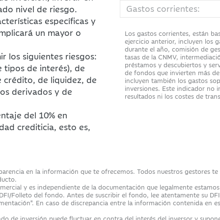
Gastos corrientes:
do nivel de riesgo.
terísticas específicas y
 implicará un mayor o
Los gastos corrientes, están ba
ejercicio anterior, incluyen los
durante el año, comisión de ges
r los siguientes riesgos:
tasas de la CNMV, intermediació
préstamos y descubiertos y servi
tipos de interés), de
de fondos que invierten más de
 crédito, de liquidez, de
incluyen también los gastos so
inversiones. Este indicador no 
ros derivados y de
resultados ni los costes de tra
entaje del 10% en
dad crediticia, esto es,
sparencia en la información que te ofrecemos. Todos nuestros gestores te fa
ducto.
ercial y es independiente de la documentación que legalmente estamos ob
 DFI/Folleto del fondo. Antes de suscribir el fondo, lee atentamente su DFI
ntación". En caso de discrepancia entre la información contenida en es
do de inversión puede fluctuar en contra del interés del inversor y suponer