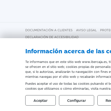
DOCUMENTACIÓN A CLIENTES
AVISO LEGAL
PROTE
DECLARACIÓN DE ACCESIBILIDAD
Información acerca de las c
Fecha de Edición: 07/08/2026
Te informamos que en este sitio web www.ibercaja.es, titu
se ofrecen en el sitio web; cookies propias de personaliz
que, si lo autorizas, analizarán tu navegación con fines 
©Ibercaja Banco, S.A. - IBERCAJA 
mientras navegas por el sitio web y recabarán informació
Entidad de Crédito inscrita en el 
Puedes aceptar el uso de todas las cookies pulsando el 
cookies que utilizamos o cómo eliminarlas, visita nuestr
Domicilio social: Plaza de Basilio
Aceptar
Configurar
Re