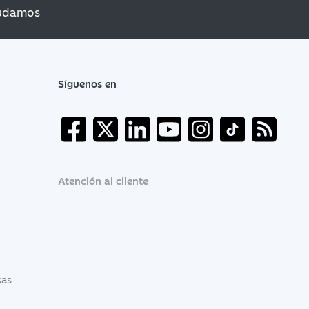
udamos
Síguenos en
Atención al cliente
sas