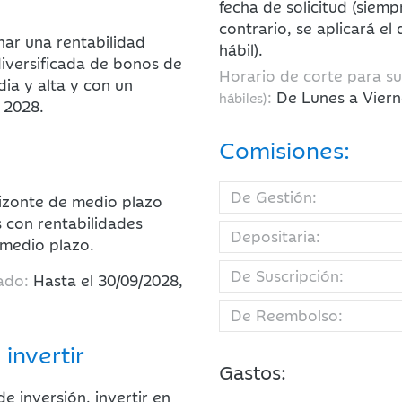
fecha de solicitud (siemp
contrario, se aplicará el
nar una rentabilidad
hábil).
diversificada de bonos de
Horario de corte para s
dia y alta y con un
:
De Lunes a Viern
hábiles)
 2028.
Comisiones:
De Gestión:
izonte de medio plazo
 con rentabilidades
Depositaria:
/medio plazo.
De Suscripción:
ado:
Hasta el 30/09/2028,
De Reembolso:
 invertir
Gastos:
 inversión, invertir en