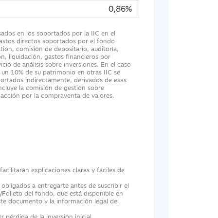
0,86%
sados en los soportados por la IIC en el
 gastos directos soportados por el fondo
tión, comisión de depositario, auditoría,
n, liquidación, gastos financieros por
cio de análisis sobre inversiones. En el caso
 un 10% de su patrimonio en otras IIC se
portados indirectamente, derivados de esas
incluye la comisión de gestión sobre
nsacción por la compraventa de valores.
cilitarán explicaciones claras y fáciles de
ligados a entregarte antes de suscribir el
/Folleto del fondo, que está disponible en
te documento y la información legal del
 pérdida de la inversión inicial.