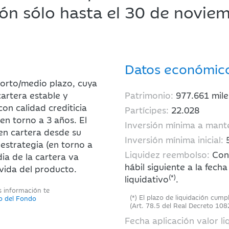
ión sólo hasta el 30 de novie
Datos económic
corto/medio plazo, cuya
cartera estable y
Patrimonio:
977.661
mile
con calidad crediticia
Partícipes:
22.028
en torno a 3 años. El
Inversión mínima a mant
en cartera desde su
Inversión mínima inicial:
estrategia (en torno a
Liquidez reembolso:
Con 
ia de la cartera va
hábil siguiente a la fecha
vida del producto.
(*)
liquidativo
.
s información te
(*) El plazo de liquidación cump
to del Fondo
(Art. 78.5 del Real Decreto 108
Fecha aplicación valor li