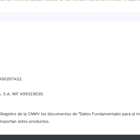
F A50207422.
o, S.A. NIF A99319030.
 el Registro de la CNMV los documentos de "Datos Fundamentales para el Inv
 comportan estos productos.