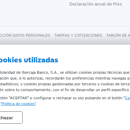
Declaración anual de PIAs
CCIÓN DATOS PERSONALES
TARIFAS Y COTIZACIONES
TABLÓN DE 
ookies utilizadas
laridad de Ibercaja Banco, S.A., se utilizan cookies propias técnicas que
ación que, si lo autorizas, recordarán tus preferencias mientras navegas p
estadísticos; y cookies propias gestionadas por terceros y cookies de terce
- NIF. A-99319030 R.M. de Zaragoza (T.3865. F.1. H.Z.-52186, In
n sobre tu comportamiento, con el fin de desarrollar un perfil específico
Registro Especial del Banco de España con el código 2085.
botón “ACEPTAR” o configurar o rechazar su uso pulsando en el botón “
Co
a
"Política de cookies"
.
 Paraíso, 2. 50008-Zaragoza.
chazar