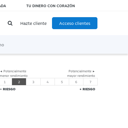
ADA
TU DINERO CON CORAZÓN
Hazte cliente
Acceso clientes
mo
◄ Potencialmente
Potencialmente ►
menor rendimiento
mayor rendimiento
1
2
3
4
5
6
7
− RIESGO
+ RIESGO