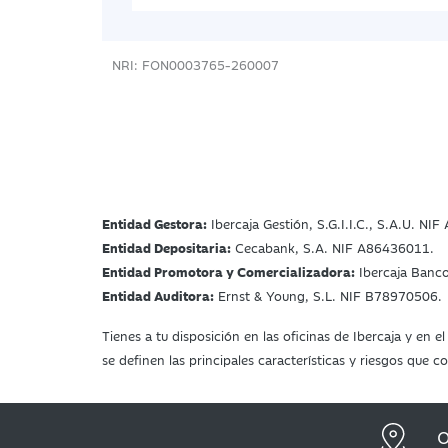
NRI: FON0003765-260007
Entidad Gestora:
Ibercaja Gestión, S.G.I.I.C., S.A.U. NI
Entidad Depositaria:
Cecabank, S.A. NIF A86436011.
Entidad Promotora y Comercializadora:
Ibercaja Banc
Entidad Auditora:
Ernst & Young, S.L. NIF B78970506.
Tienes a tu disposición en las oficinas de Ibercaja y en
se definen las principales características y riesgos que
O