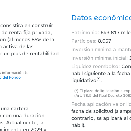
Datos económic
consistirá en construir
de renta fija privada,
Patrimonio:
643.817
mile
ón (al menos 85% de la
Partícipes:
8.057
n activa de las
Inversión mínima a mant
ar un plus de rentabilidad
Inversión mínima inicial:
Liquidez reembolso:
Con 
s información te
hábil siguiente a la fecha
to del Fondo
(*)
liquidativo
.
(*) El plazo de liquidación cump
(Art. 78.5 del Real Decreto 108
Fecha aplicación valor li
n una cartera
fecha de solicitud (siemp
ja con una duración
contrario, se aplicará el
os. Actualmente, la
hábil).
ncimiento en 2029 y