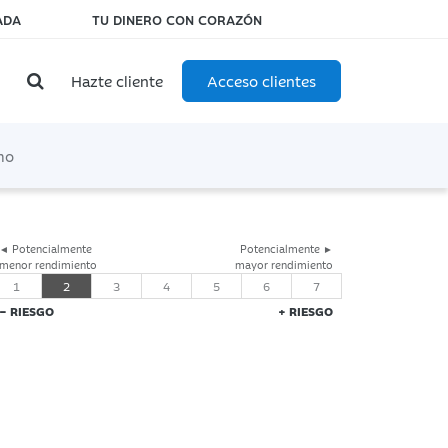
ADA
TU DINERO CON CORAZÓN
Hazte cliente
Acceso clientes
mo
◄ Potencialmente
Potencialmente ►
menor rendimiento
mayor rendimiento
1
2
3
4
5
6
7
− RIESGO
+ RIESGO