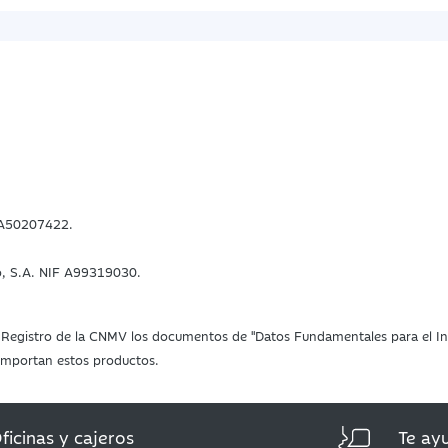
F A50207422.
o, S.A. NIF A99319030.
 el Registro de la CNMV los documentos de "Datos Fundamentales para el Inv
 comportan estos productos.
ficinas y cajeros
Te ay