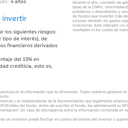
ado:
4 años
durante el año, comisión de ges
tasas de la CNMV, intermediació
préstamos y descubiertos y servi
 invertir
de fondos que invierten más de
incluyen también los gastos so
inversiones. Este indicador no 
resultados ni los costes de tra
r los siguientes riesgos:
tipo de interés), de
tos financieros derivados
entaje del 15% en
dad crediticia, esto es,
sparencia en la información que te ofrecemos. Todos nuestros gestores te fa
ducto.
ercial y es independiente de la documentación que legalmente estamos ob
 DFI/Folleto del fondo. Antes de suscribir el fondo, lee atentamente su DFI
ntación". En caso de discrepancia entre la información contenida en es
do de inversión puede fluctuar en contra del interés del inversor y suponer