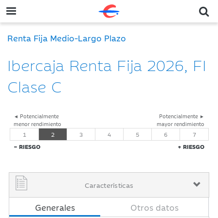
Renta Fija Medio-Largo Plazo
Ibercaja Renta Fija 2026, FI
Clase C
◄ Potencialmente
Potencialmente ►
menor rendimiento
mayor rendimiento
1
2
3
4
5
6
7
− RIESGO
+ RIESGO
Características
Generales
Otros datos