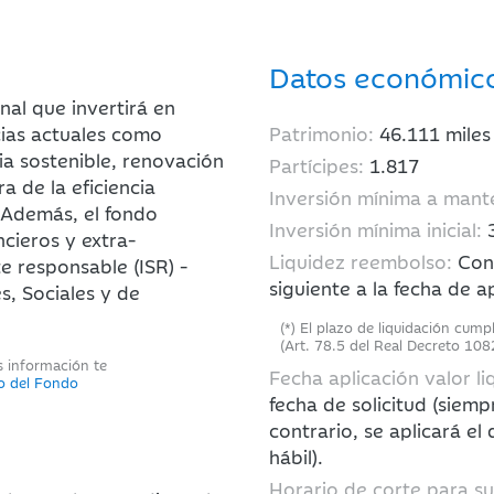
Datos económic
nal que invertirá en
ias actuales como
Patrimonio:
46.111
miles
ia sostenible, renovación
Partícipes:
1.817
a de la eficiencia
Inversión mínima a mant
. Además, el fondo
Inversión mínima inicial:
ncieros y extra-
Liquidez reembolso:
Con 
e responsable (ISR) -
siguiente a la fecha de ap
s, Sociales y de
(*) El plazo de liquidación cump
(Art. 78.5 del Real Decreto 108
s información te
Fecha aplicación valor li
to del Fondo
fecha de solicitud (siemp
contrario, se aplicará el
hábil).
Horario de corte para s