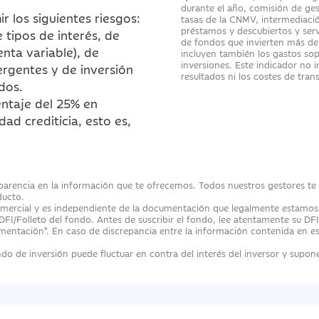
durante el año, comisión de ges
r los siguientes riesgos:
tasas de la CNMV, intermediació
préstamos y descubiertos y servi
tipos de interés, de
de fondos que invierten más de
enta variable), de
incluyen también los gastos so
inversiones. Este indicador no 
ergentes y de inversión
resultados ni los costes de tra
dos.
entaje del 25% en
dad crediticia, esto es,
sparencia en la información que te ofrecemos. Todos nuestros gestores te fa
ducto.
ercial y es independiente de la documentación que legalmente estamos ob
 DFI/Folleto del fondo. Antes de suscribir el fondo, lee atentamente su DFI
ntación". En caso de discrepancia entre la información contenida en es
do de inversión puede fluctuar en contra del interés del inversor y suponer