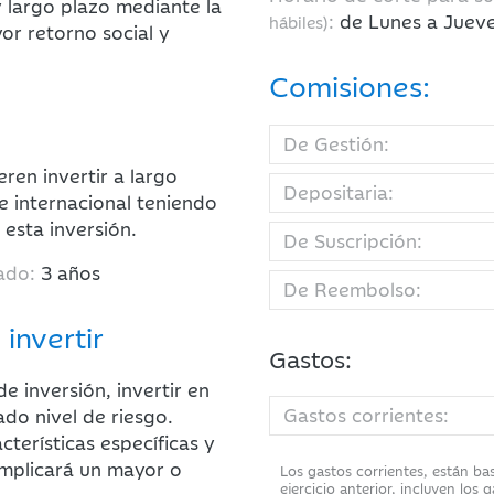
 largo plazo mediante la
:
de Lunes a Jueve
hábiles)
or retorno social y
Comisiones:
De Gestión:
ren invertir a largo
Depositaria:
e internacional teniendo
 esta inversión.
De Suscripción:
ado:
3 años
De Reembolso:
 invertir
Gastos:
 inversión, invertir en
Gastos corrientes:
do nivel de riesgo.
terísticas específicas y
 implicará un mayor o
Los gastos corrientes, están ba
ejercicio anterior, incluyen los