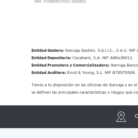
NRI: FON0003703-260002
Entidad Gestora:
Ibercaja Gestión, S.G.I.I.C., S.A.U. NI
Entidad Depositaria:
Cecabank, S.A. NIF A86436011.
Entidad Promotora y Comercializadora:
Ibercaja Banc
Entidad Auditora:
Ernst & Young, S.L. NIF B78970506.
Tienes a tu disposición en las oficinas de Ibercaja y en
se definen las principales características y riesgos que
O