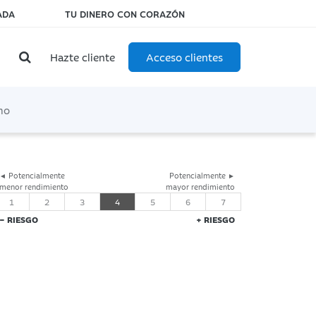
ADA
TU DINERO CON CORAZÓN
Hazte cliente
Acceso clientes
mo
◄ Potencialmente
Potencialmente ►
menor rendimiento
mayor rendimiento
1
2
3
4
5
6
7
− RIESGO
+ RIESGO