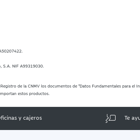
F A50207422.
o, S.A. NIF A99319030.
 el Registro de la CNMV los documentos de "Datos Fundamentales para el Inv
 comportan estos productos.
ficinas y cajeros
Te ay