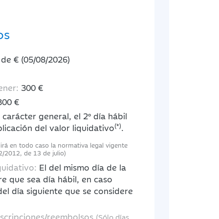
os
 de € (05/08/2026)
ener:
300 €
300 €
carácter general, el 2º día hábil
(*)
licación del valor liquidativo
.
lirá en todo caso la normativa legal vigente
2/2012, de 13 de julio)
quidativo:
El del mismo día de la
re que sea día hábil, en caso
 del día siguiente que se considere
uscripciones/reembolsos
(Sólo días