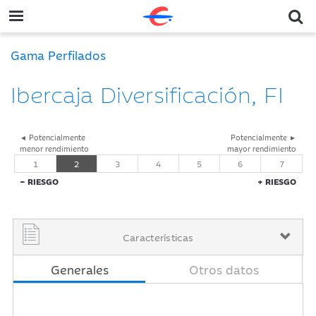
Gama Perfilados
Ibercaja Diversificación, FI
◄ Potencialmente
Potencialmente ►
menor rendimiento
mayor rendimiento
1
2
3
4
5
6
7
− RIESGO
+ RIESGO
Características
Generales
Otros datos