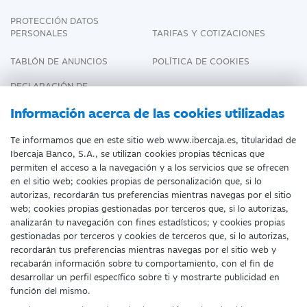
PROTECCIÓN DATOS
PERSONALES
TARIFAS Y COTIZACIONES
TABLÓN DE ANUNCIOS
POLÍTICA DE COOKIES
DECLARACIÓN DE
ACCESIBILIDAD
Información acerca de las cookies utilizadas
Te informamos que en este sitio web www.ibercaja.es, titularidad de
Ibercaja Banco, S.A., se utilizan cookies propias técnicas que
Fecha de Edición: 10/08/2026
permiten el acceso a la navegación y a los servicios que se ofrecen
en el sitio web; cookies propias de personalización que, si lo
©Ibercaja Banco, S.A. - IBERCAJA - NIF. A-
autorizas, recordarán tus preferencias mientras navegas por el sitio
web; cookies propias gestionadas por terceros que, si lo autorizas,
99319030 R.M. de Zaragoza (T.3865. F.1.
analizarán tu navegación con fines estadísticos; y cookies propias
H.Z.-52186, Inscripc.1º).
gestionadas por terceros y cookies de terceros que, si lo autorizas,
recordarán tus preferencias mientras navegas por el sitio web y
Entidad de Crédito inscrita en el Registro
recabarán información sobre tu comportamiento, con el fin de
desarrollar un perfil específico sobre ti y mostrarte publicidad en
Especial del Banco de España con el código
función del mismo.
2085.