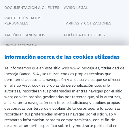
DOCUMENTACIÓN A CLIENTES
AVISO LEGAL
PROTECCIÓN DATOS
PERSONALES
TARIFAS Y COTIZACIONES
TABLÓN DE ANUNCIOS
POLÍTICA DE COOKIES
DECLARACIÓN DE
ACCESIBILIDAD
Información acerca de las cookies utilizadas
Te informamos que en este sitio web www.ibercaja.es, titularidad de
Ibercaja Banco, S.A., se utilizan cookies propias técnicas que
Fecha de Edición: 09/08/2026
permiten el acceso a la navegación y a los servicios que se ofrecen
en el sitio web; cookies propias de personalización que, si lo
©Ibercaja Banco, S.A. - IBERCAJA - NIF. A-
autorizas, recordarán tus preferencias mientras navegas por el sitio
web; cookies propias gestionadas por terceros que, si lo autorizas,
99319030 R.M. de Zaragoza (T.3865. F.1.
analizarán tu navegación con fines estadísticos; y cookies propias
H.Z.-52186, Inscripc.1º).
gestionadas por terceros y cookies de terceros que, si lo autorizas,
recordarán tus preferencias mientras navegas por el sitio web y
Entidad de Crédito inscrita en el Registro
recabarán información sobre tu comportamiento, con el fin de
desarrollar un perfil específico sobre ti y mostrarte publicidad en
Especial del Banco de España con el código