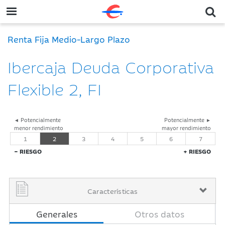
Renta Fija Medio-Largo Plazo
Ibercaja Deuda Corporativa
Flexible 2, FI
◄ Potencialmente
Potencialmente ►
menor rendimiento
mayor rendimiento
1
2
3
4
5
6
7
− RIESGO
+ RIESGO
Características
Generales
Otros datos