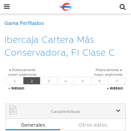
Gama Perfilados
Ibercaja Cartera Más
Conservadora, FI Clase C
◄ Potencialmente
Potencialmente ►
menor rendimiento
mayor rendimiento
1
2
3
4
5
6
7
− RIESGO
+ RIESGO
Características
Generales
Otros datos