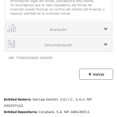
información legal del fondo, prevalecerá esta última.
Te recordamos que el valor liquidativo del fondo de
inversión puede fluctuar en contra del interés del inversor y
suponer pérdida de la inversión inicial.
Evolución
Documentación
NRI: FON0003669-260008
Volver
Entidad Gestora:
Ibercaja Gestión, S.G.I.I.C., S.A.U. NIF
A50207422.
Entidad Depositaria:
Cecabank, S.A. NIF A86436011.