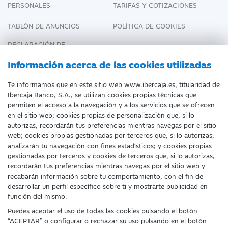
PERSONALES
TARIFAS Y COTIZACIONES
TABLÓN DE ANUNCIOS
POLÍTICA DE COOKIES
DECLARACIÓN DE
ACCESIBILIDAD
Información acerca de las cookies utilizadas
Te informamos que en este sitio web www.ibercaja.es, titularidad de
Ibercaja Banco, S.A., se utilizan cookies propias técnicas que
Fecha de Edición: 08/08/2026
permiten el acceso a la navegación y a los servicios que se ofrecen
en el sitio web; cookies propias de personalización que, si lo
©Ibercaja Banco, S.A. - IBERCAJA - NIF. A-
autorizas, recordarán tus preferencias mientras navegas por el sitio
web; cookies propias gestionadas por terceros que, si lo autorizas,
99319030 R.M. de Zaragoza (T.3865. F.1.
analizarán tu navegación con fines estadísticos; y cookies propias
H.Z.-52186, Inscripc.1º).
gestionadas por terceros y cookies de terceros que, si lo autorizas,
recordarán tus preferencias mientras navegas por el sitio web y
Entidad de Crédito inscrita en el Registro
recabarán información sobre tu comportamiento, con el fin de
desarrollar un perfil específico sobre ti y mostrarte publicidad en
Especial del Banco de España con el código
función del mismo.
2085.
Puedes aceptar el uso de todas las cookies pulsando el botón
“ACEPTAR” o configurar o rechazar su uso pulsando en el botón
Domicilio social: Plaza de Basilio Paraíso, 2.