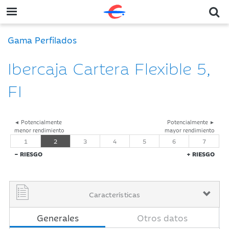
Gama Perfilados
Ibercaja Cartera Flexible 5,
FI
◄ Potencialmente
Potencialmente ►
menor rendimiento
mayor rendimiento
1
2
3
4
5
6
7
− RIESGO
+ RIESGO
Características
Generales
Otros datos