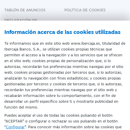
TABLÓN DE ANUNCIOS
POLÍTICA DE COOKIES
DECLARACIÓN DE
ACCESIBILIDAD
Información acerca de las cookies utilizadas
Te informamos que en este sitio web www.ibercaja.es, titularidad de
Ibercaja Banco, S.A., se utilizan cookies propias técnicas que
Fecha de Edición: 10/08/2026
permiten el acceso a la navegación y a los servicios que se ofrecen
en el sitio web; cookies propias de personalización que, si lo
©Ibercaja Banco, S.A. - IBERCAJA - NIF. A-
autorizas, recordarán tus preferencias mientras navegas por el sitio
web; cookies propias gestionadas por terceros que, si lo autorizas,
99319030 R.M. de Zaragoza (T.3865. F.1.
analizarán tu navegación con fines estadísticos; y cookies propias
H.Z.-52186, Inscripc.1º).
gestionadas por terceros y cookies de terceros que, si lo autorizas,
recordarán tus preferencias mientras navegas por el sitio web y
Entidad de Crédito inscrita en el Registro
recabarán información sobre tu comportamiento, con el fin de
desarrollar un perfil específico sobre ti y mostrarte publicidad en
Especial del Banco de España con el código
función del mismo.
2085.
Puedes aceptar el uso de todas las cookies pulsando el botón
“ACEPTAR” o configurar o rechazar su uso pulsando en el botón
Domicilio social: Plaza de Basilio Paraíso, 2.
“
Configurar
”. Para conocer más información sobre las cookies que