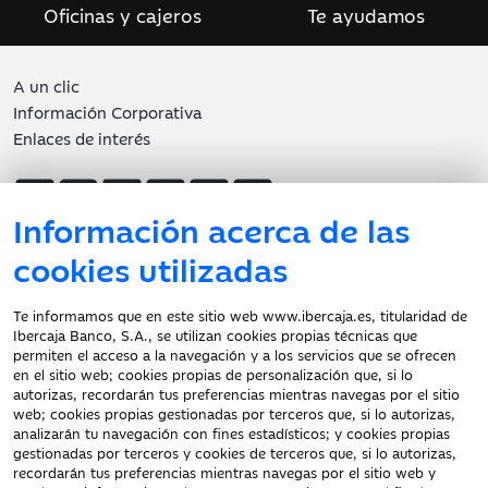
Oficinas y cajeros
Te ayudamos
A un clic
Información Corporativa
Enlaces de interés
Información acerca de las
Atención al cliente
cookies utilizadas
Te informamos que en este sitio web www.ibercaja.es, titularidad de
Ibercaja Banco, S.A., se utilizan cookies propias técnicas que
Documentación a clientes
permiten el acceso a la navegación y a los servicios que se ofrecen
en el sitio web; cookies propias de personalización que, si lo
Aviso Legal
autorizas, recordarán tus preferencias mientras navegas por el sitio
Protección datos
web; cookies propias gestionadas por terceros que, si lo autorizas,
personales
analizarán tu navegación con fines estadísticos; y cookies propias
gestionadas por terceros y cookies de terceros que, si lo autorizas,
Tarifas y Cotizaciones
recordarán tus preferencias mientras navegas por el sitio web y
Tablón de Anuncios