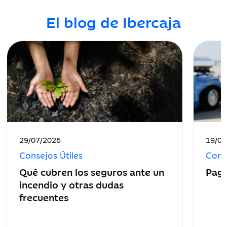
El blog de Ibercaja
Fecha
Fecha
29/07/2026
19/06
de
de
Consejos Útiles
Conse
publicación:
public
Qué cubren los seguros ante un
Paga
incendio y otras dudas
frecuentes