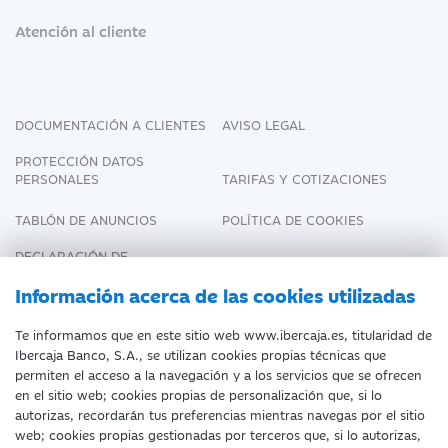
Atención al cliente
DOCUMENTACIÓN A CLIENTES
AVISO LEGAL
PROTECCIÓN DATOS
PERSONALES
TARIFAS Y COTIZACIONES
TABLÓN DE ANUNCIOS
POLÍTICA DE COOKIES
DECLARACIÓN DE
ACCESIBILIDAD
Información acerca de las cookies utilizadas
Te informamos que en este sitio web www.ibercaja.es, titularidad de
Ibercaja Banco, S.A., se utilizan cookies propias técnicas que
Fecha de Edición: 09/08/2026
permiten el acceso a la navegación y a los servicios que se ofrecen
en el sitio web; cookies propias de personalización que, si lo
©Ibercaja Banco, S.A. - IBERCAJA - NIF. A-
autorizas, recordarán tus preferencias mientras navegas por el sitio
web; cookies propias gestionadas por terceros que, si lo autorizas,
99319030 R.M. de Zaragoza (T.3865. F.1.