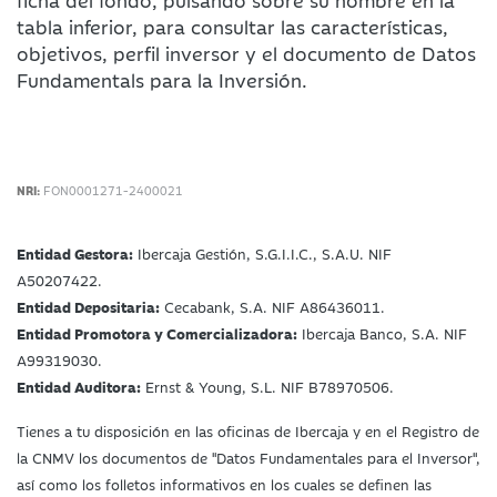
ficha del fondo, pulsando sobre su nombre en la
tabla inferior, para consultar las características,
objetivos, perfil inversor y el documento de Datos
Fundamentals para la Inversión.
NRI:
FON0001271-2400021
Entidad Gestora:
Ibercaja Gestión, S.G.I.I.C., S.A.U. NIF
A50207422.
Entidad Depositaria:
Cecabank, S.A. NIF A86436011.
Entidad Promotora y Comercializadora:
Ibercaja Banco, S.A. NIF
A99319030.
Entidad Auditora:
Ernst & Young, S.L. NIF B78970506.
Tienes a tu disposición en las oficinas de Ibercaja y en el Registro de
la CNMV los documentos de "Datos Fundamentales para el Inversor",
así como los folletos informativos en los cuales se definen las