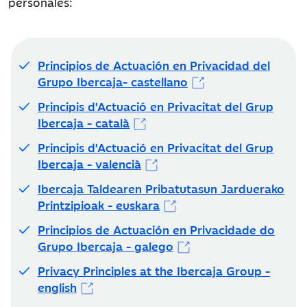
personales:
Principios de Actuación en Privacidad del
Grupo Ibercaja- castellano
Principis d'Actuació en Privacitat del Grup
Ibercaja - català
Principis d'Actuació en Privacitat del Grup
Ibercaja - valencià
Ibercaja Taldearen Pribatutasun Jarduerako
Printzipioak - euskara
Principios de Actuación en Privacidade do
Grupo Ibercaja - galego
Privacy Principles at the Ibercaja Group -
english