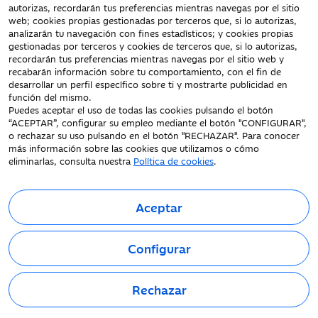
autorizas, recordarán tus preferencias mientras navegas por el sitio
Protección datos
web; cookies propias gestionadas por terceros que, si lo autorizas,
personales
analizarán tu navegación con fines estadísticos; y cookies propias
gestionadas por terceros y cookies de terceros que, si lo autorizas,
Tarifas y Cotizaciones
recordarán tus preferencias mientras navegas por el sitio web y
Tablón de Anuncios
recabarán información sobre tu comportamiento, con el fin de
Política de cookies
desarrollar un perfil específico sobre ti y mostrarte publicidad en
función del mismo.
Declaración de
Puedes aceptar el uso de todas las cookies pulsando el botón
accesibilidad
“ACEPTAR”, configurar su empleo mediante el botón "CONFIGURAR",
o rechazar su uso pulsando en el botón "RECHAZAR". Para conocer
más información sobre las cookies que utilizamos o cómo
eliminarlas, consulta nuestra
Política de cookies
.
Aceptar
Fecha de Edición: 07/08/2026
©Ibercaja Banco, S.A. - IBERCAJA - NIF. A-99319030 R.M. de
Configurar
Zaragoza (T.3865. F.1. H.Z.-52186, Inscripc.1º).
Entidad de Crédito inscrita en el Registro Especial del Banco de
España con el código 2085.
Rechazar
Domicilio social: Plaza de Basilio Paraíso, 2. 50008-Zaragoza.