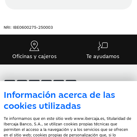
NRI: IBE0600275-250003
Oficinas y cajeros
Te ayudamos
Información acerca de las
cookies utilizadas
Atención al cliente
Te informamos que en este sitio web www.ibercaja.es, titularidad de
Ibercaja Banco, S.A., se utilizan cookies propias técnicas que
Documentación a clientes
permiten el acceso a la navegación y a los servicios que se ofrecen
en el sitio web; cookies propias de personalización que, si lo
Aviso Legal